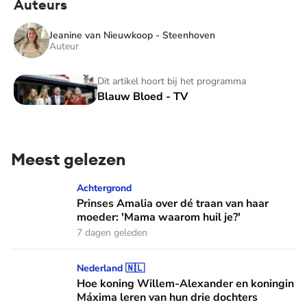
Auteurs
Jeanine van Nieuwkoop - Steenhoven
Auteur
Blauw Bloed - TV
Dit artikel hoort bij het programma
Blauw Bloed - TV
Meest gelezen
Prinses Amalia over dé traan van haar moeder: 'Mama waaro
Achtergrond
Prinses Amalia over dé traan van haar
moeder: 'Mama waarom huil je?'
7 dagen geleden
Hoe koning Willem-Alexander en koningin Máxima leren van
Nederland 🇳🇱
Hoe koning Willem-Alexander en koningin
Máxima leren van hun drie dochters