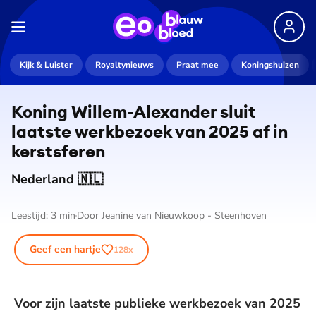
Kijk & Luister
Royaltynieuws
Praat mee
Koningshuizen
Koning Willem-Alexander sluit
laatste werkbezoek van 2025 af in
kerstsferen
Nederland 🇳🇱
Leestijd:
3
min
Door
Jeanine van Nieuwkoop - Steenhoven
Geef een hartje
128
x
Voor zijn laatste publieke werkbezoek van 2025