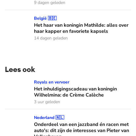
9 dagen geleden
Het haar van koningin Mathilde: alles over haar kapper en fa
België 🇧🇪
Het haar van koningin Mathilde: alles over
haar kapper en favoriete kapsels
14 dagen geleden
Lees ook
Het inhuldigingscadeau van koningin Wilhelmina: de Crème
Royals en vervoer
Het inhuldigingscadeau van koningin
Wilhelmina: de Crème Calèche
3 uur geleden
Onderdeel van een jazzband én racen met auto's: dit zijn de
Nederland 🇳🇱
Onderdeel van een jazzband én racen met
auto's: dit zijn de interesses van Pieter van