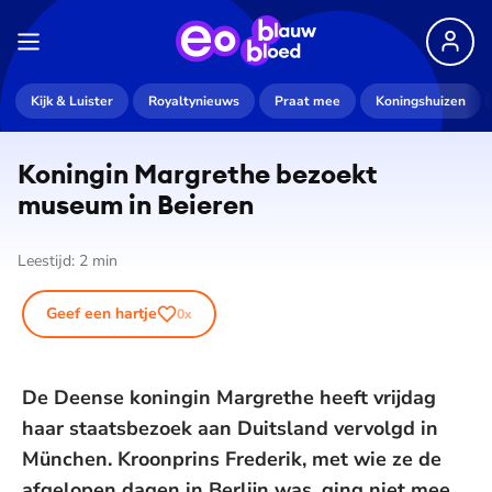
Kijk & Luister
Royaltynieuws
Praat mee
Koningshuizen
Koningin Margrethe bezoekt
museum in Beieren
Leestijd:
2
min
Geef een hartje
0
x
De Deense koningin Margrethe heeft vrijdag
haar staatsbezoek aan Duitsland vervolgd in
München. Kroonprins Frederik, met wie ze de
afgelopen dagen in Berlijn was, ging niet mee