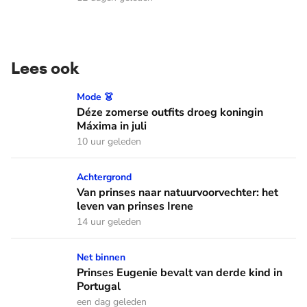
Lees ook
Déze zomerse outfits droeg koningin Máxima in juli
Mode 👗
Déze zomerse outfits droeg koningin
Máxima in juli
10 uur geleden
Van prinses naar natuurvoorvechter: het leven van prinses I
Achtergrond
Van prinses naar natuurvoorvechter: het
leven van prinses Irene
14 uur geleden
Prinses Eugenie bevalt van derde kind in Portugal
Net binnen
Prinses Eugenie bevalt van derde kind in
Portugal
een dag geleden