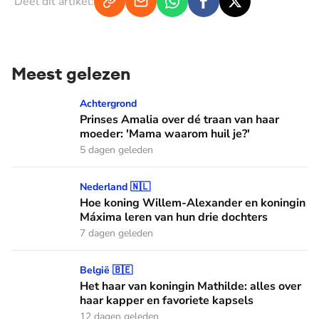
Deel dit artikel:
Meest gelezen
Prinses Amalia over dé traan van haar moeder: 'Mama waaro
Achtergrond
Prinses Amalia over dé traan van haar
moeder: 'Mama waarom huil je?'
5 dagen geleden
Hoe koning Willem-Alexander en koningin Máxima leren van
Nederland 🇳🇱
Hoe koning Willem-Alexander en koningin
Máxima leren van hun drie dochters
7 dagen geleden
Het haar van koningin Mathilde: alles over haar kapper en fa
België 🇧🇪
Het haar van koningin Mathilde: alles over
haar kapper en favoriete kapsels
12 dagen geleden