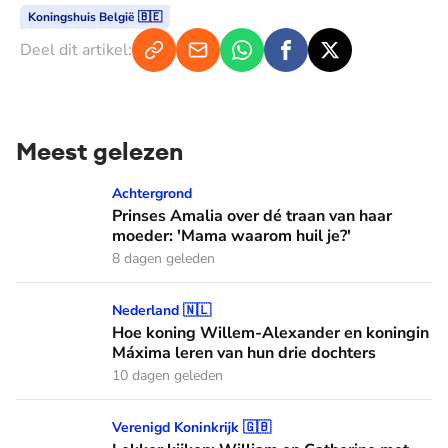
Koningshuis België 🇧🇪
Deel dit artikel:
Meest gelezen
Prinses Amalia over dé traan van haar moeder: 'Mama waaro
Achtergrond
Prinses Amalia over dé traan van haar
moeder: 'Mama waarom huil je?'
8 dagen geleden
Hoe koning Willem-Alexander en koningin Máxima leren van
Nederland 🇳🇱
Hoe koning Willem-Alexander en koningin
Máxima leren van hun drie dochters
10 dagen geleden
Lekker kijken: William en Catherine met hele gezin bij C
Verenigd Koninkrijk 🇬🇧