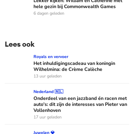
Lekker kijken: William en Catherine met
hele gezin bij Commonwealth Games
6 dagen geleden
Lees ook
Het inhuldigingscadeau van koningin Wilhelmina: de Crème
Royals en vervoer
Het inhuldigingscadeau van koningin
Wilhelmina: de Crème Calèche
13 uur geleden
Onderdeel van een jazzband én racen met auto's: dit zijn de
Nederland 🇳🇱
Onderdeel van een jazzband én racen met
auto's: dit zijn de interesses van Pieter van
Vollenhoven
17 uur geleden
Schelpen, parels en bloemen: dit zijn de Spaanse diademen
Juwelen 💎