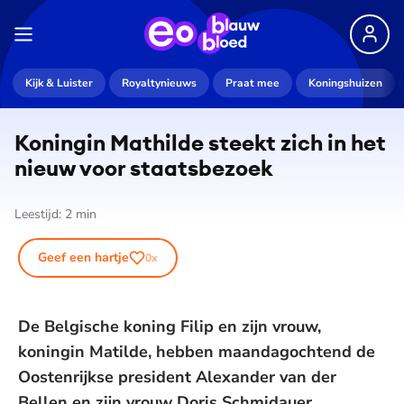
Kijk & Luister
Royaltynieuws
Praat mee
Koningshuizen
Koningin Mathilde steekt zich in het
nieuw voor staatsbezoek
Leestijd:
2
min
Geef een hartje
0
x
De Belgische koning Filip en zijn vrouw,
koningin Matilde, hebben maandagochtend de
Oostenrijkse president Alexander van der
Bellen en zijn vrouw Doris Schmidauer