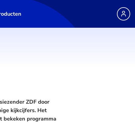
roducten
isiezender ZDF door
ge kijkcijfers. Het
est bekeken programma