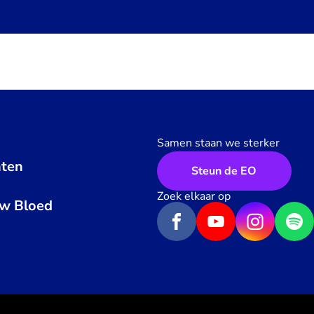
Samen staan we sterker
ten
Steun de EO
n
Zoek elkaar op
uw Bloed