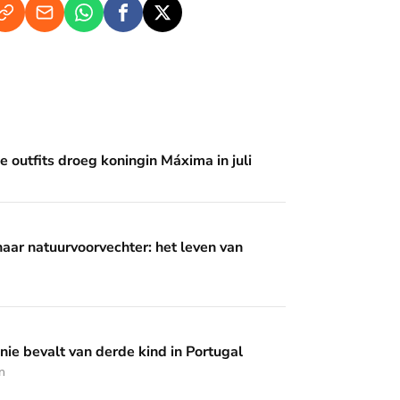
 koningin Máxima in juli
 outfits droeg koningin Máxima in juli
rvechter: het leven van prinses Irene
naar natuurvoorvechter: het leven van
 derde kind in Portugal
nie bevalt van derde kind in Portugal
n