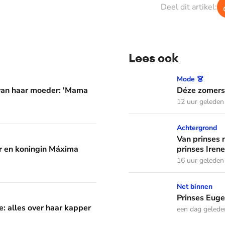
Deel dit artikel:
Lees ook
er: 'Mama waarom huil je?'
Déze zomerse outfits droeg
Mode 👗
 van haar moeder: 'Mama
Déze zomerse
12 uur geleden
Van prinses naar natuurvoo
Achtergrond
áxima leren van hun drie dochters
Van prinses 
 en koningin Máxima
prinses Irene
16 uur geleden
Prinses Eugenie bevalt van
Net binnen
aar kapper en favoriete kapsels
Prinses Euge
e: alles over haar kapper
een dag gelede