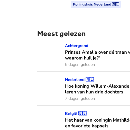
Koningshuis Nederland 🇳🇱
Meest gelezen
Prinses Amalia over dé traan van haar moed
Achtergrond
Prinses Amalia over dé traan
waarom huil je?'
5 dagen geleden
Hoe koning Willem-Alexander en koningin M
Nederland 🇳🇱
Hoe koning Willem-Alexander
leren van hun drie dochters
7 dagen geleden
Het haar van koningin Mathilde: alles over h
België 🇧🇪
Het haar van koningin Mathild
en favoriete kapsels