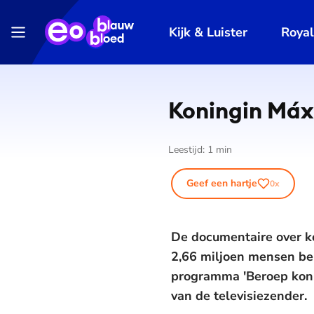
Kijk & Luister
Roya
Koningin Máx
Leestijd:
1
min
Geef een hartje
0
x
De documentaire over k
2,66 miljoen mensen beke
programma 'Beroep koni
van de televisiezender.