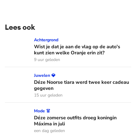
Lees ook
Wist je dat je aan de vlag op de auto's kunt zien welke Oranj
Achtergrond
Wist je dat je aan de vlag op de auto's
kunt zien welke Oranje erin zit?
9 uur geleden
Déze Noorse tiara werd twee keer cadeau gegeven
Juwelen 💎
Déze Noorse tiara werd twee keer cadeau
gegeven
15 uur geleden
Déze zomerse outfits droeg koningin Máxima in juli
Mode 👗
Déze zomerse outfits droeg koningin
Máxima in juli
een dag geleden