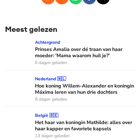
Meest gelezen
Prinses Amalia over dé traan van haar moeder: 'Mama waaro
Achtergrond
Prinses Amalia over dé traan van haar
moeder: 'Mama waarom huil je?'
6 dagen geleden
Hoe koning Willem-Alexander en koningin Máxima leren van
Nederland 🇳🇱
Hoe koning Willem-Alexander en koningin
Máxima leren van hun drie dochters
8 dagen geleden
Het haar van koningin Mathilde: alles over haar kapper en fa
België 🇧🇪
Het haar van koningin Mathilde: alles over
haar kapper en favoriete kapsels
13 dagen geleden