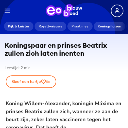
Kijk & Luister
Royaltynieuws
Praat mee
Koningshuizen
Koningspaar en prinses Beatrix
zullen zich laten inenten
Leestijd:
2
min
Geef een hartje
0
x
Koning Willem-Alexander, koningin Máxima en
prinses Beatrix zullen zich, wanneer ze aan de
beurt zijn, zeker laten vaccineren tegen het
coronavirus. Dat heeft de