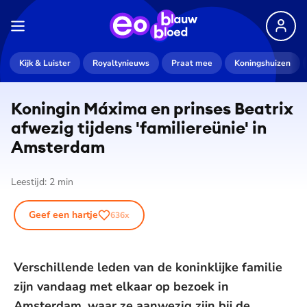
Kijk & Luister
Royaltynieuws
Praat mee
Koningshuizen
Koningin Máxima en prinses Beatrix
afwezig tijdens 'fa­mi­lie­re­ü­nie' in
Amsterdam
Leestijd:
2
min
Geef een hartje
636
x
Verschillende leden van de koninklijke familie
zijn vandaag met elkaar op bezoek in
Amsterdam, waar ze aanwezig zijn bij de