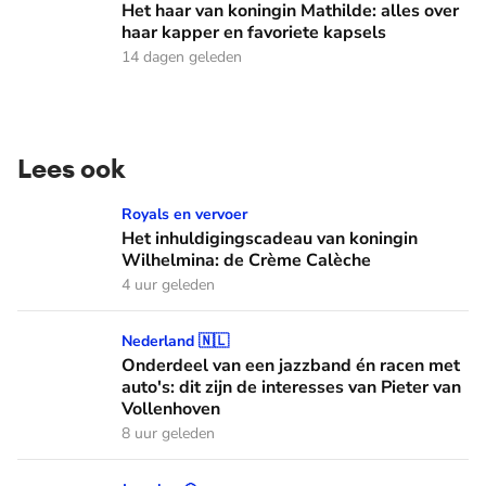
Het haar van koningin Mathilde: alles over
haar kapper en favoriete kapsels
14 dagen geleden
Lees ook
Het inhuldigingscadeau van koningin Wilhelmina: de Crème
Royals en vervoer
Het inhuldigingscadeau van koningin
Wilhelmina: de Crème Calèche
4 uur geleden
Onderdeel van een jazzband én racen met auto's: dit zijn de
Nederland 🇳🇱
Onderdeel van een jazzband én racen met
auto's: dit zijn de interesses van Pieter van
Vollenhoven
8 uur geleden