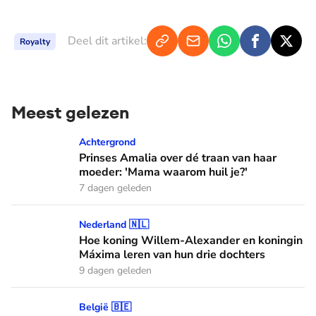
Deel dit artikel:
Royalty
Meest gelezen
Prinses Amalia over dé traan van haar moeder: 'Mama waaro
Achtergrond
Prinses Amalia over dé traan van haar
moeder: 'Mama waarom huil je?'
7 dagen geleden
Hoe koning Willem-Alexander en koningin Máxima leren van
Nederland 🇳🇱
Hoe koning Willem-Alexander en koningin
Máxima leren van hun drie dochters
9 dagen geleden
Het haar van koningin Mathilde: alles over haar kapper en fa
België 🇧🇪