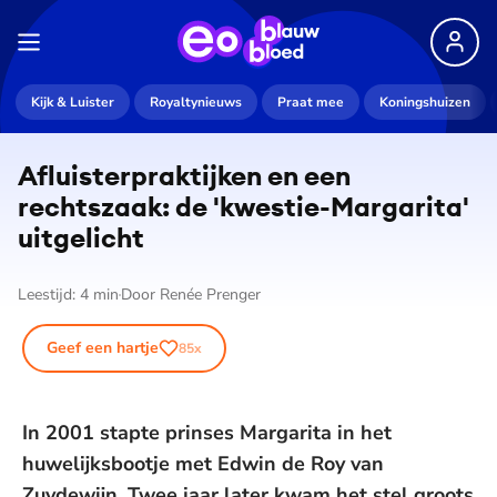
Kijk & Luister
Royaltynieuws
Praat mee
Koningshuizen
Af­luis­ter­prak­tij­ken en een
rechtszaak: de 'kwestie-Margarita'
uitgelicht
Leestijd:
4
min
Door
Renée Prenger
Geef een hartje
85
x
In 2001 stapte prinses Margarita in het
huwelijksbootje met Edwin de Roy van
Zuydewijn. Twee jaar later kwam het stel groots