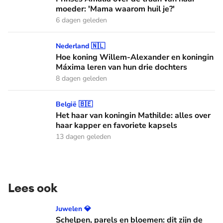
moeder: 'Mama waarom huil je?'
6 dagen geleden
Hoe koning Willem-Alexander en koningin Máxima leren van
Nederland 🇳🇱
Hoe koning Willem-Alexander en koningin
Máxima leren van hun drie dochters
8 dagen geleden
Het haar van koningin Mathilde: alles over haar kapper en fa
België 🇧🇪
Het haar van koningin Mathilde: alles over
haar kapper en favoriete kapsels
13 dagen geleden
Lees ook
Schelpen, parels en bloemen: dit zijn de Spaanse diademen
Juwelen 💎
Schelpen, parels en bloemen: dit zijn de