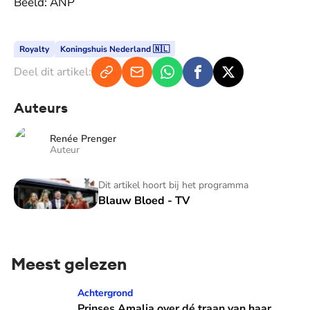
Beeld: ANP
Royalty
Koningshuis Nederland 🇳🇱
Deel dit artikel:
Auteurs
Renée Prenger
Auteur
Blauw Bloed - TV
Dit artikel hoort bij het programma
Blauw Bloed - TV
Meest gelezen
Prinses Amalia over dé traan van haar moeder: 'Mama waaro
Achtergrond
Prinses Amalia over dé traan van haar