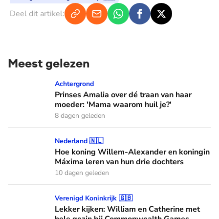
Deel dit artikel:
Meest gelezen
Prinses Amalia over dé traan van haar moeder: 'Mama waaro
Achtergrond
Prinses Amalia over dé traan van haar
moeder: 'Mama waarom huil je?'
8 dagen geleden
Hoe koning Willem-Alexander en koningin Máxima leren van
Nederland 🇳🇱
Hoe koning Willem-Alexander en koningin
Máxima leren van hun drie dochters
10 dagen geleden
Lekker kijken: William en Catherine met hele gezin bij C
Verenigd Koninkrijk 🇬🇧
Lekker kijken: William en Catherine met