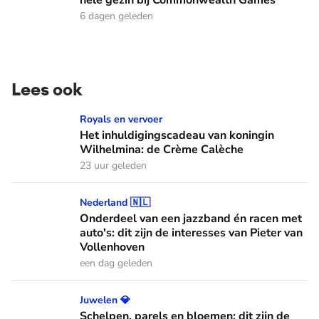
hele gezin bij Commonwealth Games
6 dagen geleden
Lees ook
Het inhuldigingscadeau van koningin Wilhelmina: de Crème
Royals en vervoer
Het inhuldigingscadeau van koningin
Wilhelmina: de Crème Calèche
23 uur geleden
Onderdeel van een jazzband én racen met auto's: dit zijn de
Nederland 🇳🇱
Onderdeel van een jazzband én racen met
auto's: dit zijn de interesses van Pieter van
Vollenhoven
een dag geleden
Schelpen, parels en bloemen: dit zijn de Spaanse diademen
Juwelen 💎
Schelpen, parels en bloemen: dit zijn de