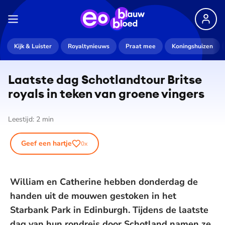
Kijk & Luister
Royaltynieuws
Praat mee
Koningshuizen
Laatste dag Schot­land­tour Britse
royals in teken van groene vingers
Leestijd:
2
min
Geef een hartje
0
x
William en Catherine hebben donderdag de
handen uit de mouwen gestoken in het
Starbank Park in Edinburgh. Tijdens de laatste
dag van hun rondreis door Schotland namen ze