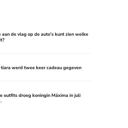
op de auto's kunt zien welke Oranje erin zit?
e aan de vlag op de auto's kunt zien welke
it?
wee keer cadeau gegeven
 tiara werd twee keer cadeau gegeven
 koningin Máxima in juli
 outfits droeg koningin Máxima in juli
n