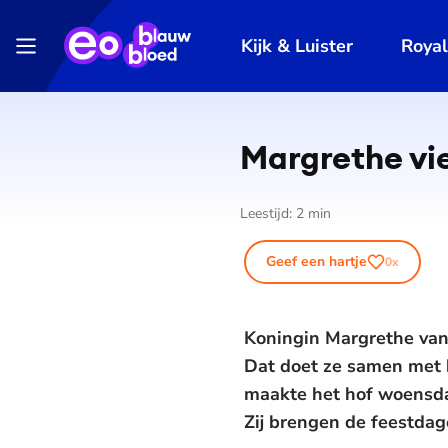
Kijk & Luister
Roya
Margrethe vie
Leestijd:
2
min
Geef een hartje
0
x
Koningin Margrethe van 
Dat doet ze samen met h
maakte het hof woensda
Zij brengen de feestdag