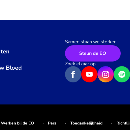
Samen staan we sterker
ten
Steun de EO
n
Zoek elkaar op
uw Bloed
Werken bij de EO
Pers
Toegankelijkheid
Richtli