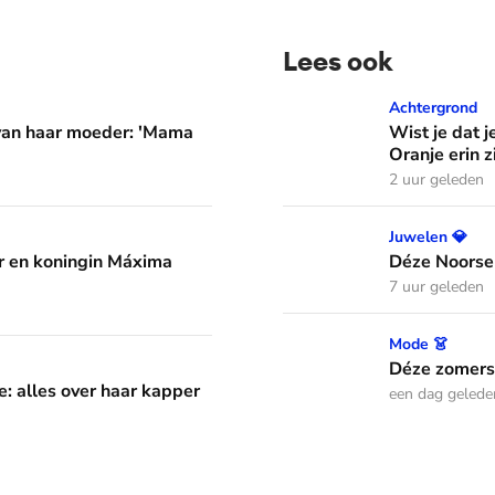
Lees ook
er: 'Mama waarom huil je?'
Wist je dat je aan de vlag 
Achtergrond
 van haar moeder: 'Mama
Wist je dat j
Oranje erin z
2 uur geleden
áxima leren van hun drie dochters
Déze Noorse tiara werd t
Juwelen 💎
 en koningin Máxima
Déze Noorse
7 uur geleden
Déze zomerse outfits droeg
Mode 👗
aar kapper en favoriete kapsels
Déze zomerse
e: alles over haar kapper
een dag gelede