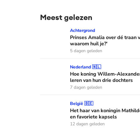
Meest gelezen
Prinses Amalia over dé traan van haar moed
Achtergrond
Prinses Amalia over dé traan
waarom huil je?'
5 dagen geleden
Hoe koning Willem-Alexander en koningin M
Nederland 🇳🇱
Hoe koning Willem-Alexander
leren van hun drie dochters
7 dagen geleden
Het haar van koningin Mathilde: alles over h
België 🇧🇪
Het haar van koningin Mathild
en favoriete kapsels
12 dagen geleden