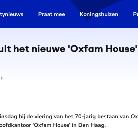
ltynieuws
Praat mee
Koningshuizen
P
lt het nieuwe 'Oxfam House'
ns
sdag bij de viering van het 70-jarig bestaan van Ox
oofdkantoor ‘Oxfam House’ in Den Haag.