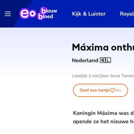
Kijk & Luister
Roya
Máxima onthu
Nederland 🇳🇱
Leestijd:
3
min
Door
Anna Tieme
Geef een hartje
68
x
Koningin Máxima was din
opende ze het nieuwe h