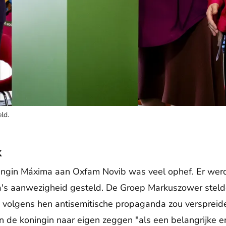
ld.
k
ingin Máxima aan Oxfam Novib was veel ophef. Er we
a's aanwezigheid gesteld. De Groep Markuszower steld
 volgens hen antisemitische propaganda zou verspreide
 de koningin naar eigen zeggen "als een belangrijke er