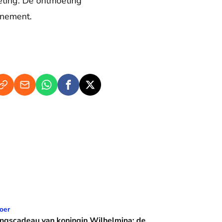
eting. De ontmoeting
enement.
n koningin Wilhelmina: de Crème Calèche
oer
ingscadeau van koningin Wilhelmina: de