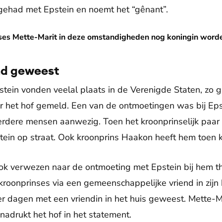
gehad met Epstein en noemt het “gênant”.
it in deze omstandigheden nog koningin worden?
ses Mette-Marit in deze omstandigheden nog koningin word
nd geweest
ein vonden veelal plaats in de Verenigde Staten, zo g
r het hof gemeld. Een van de ontmoetingen was bij Epst
dere mensen aanwezig. Toen het kroonprinselijk paar 
tein op straat. Ook kroonprins Haakon heeft hem toen 
ok verwezen naar de ontmoeting met Epstein bij hem t
kroonprinses via een gemeenschappelijke vriend in zijn 
vier dagen met een vriendin in het huis geweest. Mette-M
nadrukt het hof in het statement.