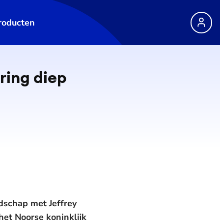
roducten
ring diep
dschap met Jeffrey
het Noorse koninklijk