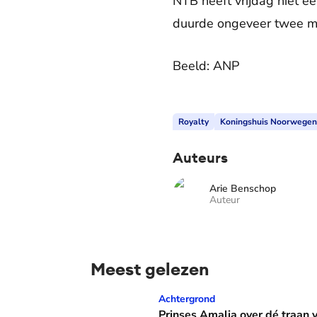
NTB heeft vrijdag niet 
duurde ongeveer twee mi
Beeld: ANP
Royalty
Koningshuis Noorwegen
Auteurs
Arie Benschop
Auteur
Meest gelezen
Prinses Amalia over dé traan van haar moed
Achtergrond
Prinses Amalia over dé traan