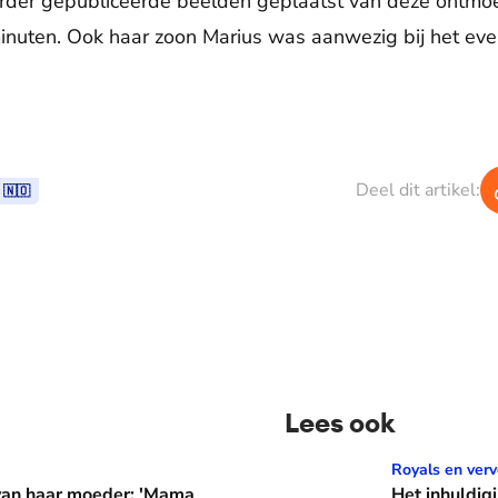
eerder gepubliceerde beelden geplaatst van deze ontmo
nuten. Ook haar zoon Marius was aanwezig bij het ev
Deel dit artikel:
 🇳🇴
Lees ook
er: 'Mama waarom huil je?'
Het inhuldigingscadeau va
Royals en verv
 van haar moeder: 'Mama
Het inhuldig