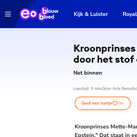
Kijk & Luister
Roya
Kroonprinses 
door het stof
Net binnen
Leestijd:
3
min
Door
Arie Bensch
Geef een hartje
78
x
Kroonprinses Mette-Mari
Epstein." Dat staat in 