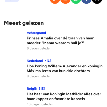
Meest gelezen
Prinses Amalia over dé traan van haar moeder: 'Mama waaro
Achtergrond
Prinses Amalia over dé traan van haar
moeder: 'Mama waarom huil je?'
6 dagen geleden
Hoe koning Willem-Alexander en koningin Máxima leren van
Nederland 🇳🇱
Hoe koning Willem-Alexander en koningin
Máxima leren van hun drie dochters
8 dagen geleden
Het haar van koningin Mathilde: alles over haar kapper en fa
België 🇧🇪
Het haar van koningin Mathilde: alles over
haar kapper en favoriete kapsels
13 dagen geleden