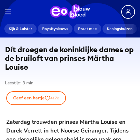
Kijk & Luister
Royaltynieuws
Praat mee
Koningshuizen
Dít droegen de koninklijke dames op
de bruiloft van prinses Märtha
Louise
Leestijd:
3
min
Geef een hartje
417
x
Zaterdag trouwden prinses Märtha Louise en
Durek Verrett in het Noorse Geiranger. Tijdens
een dergelijke gelegenheid is men vaak erg