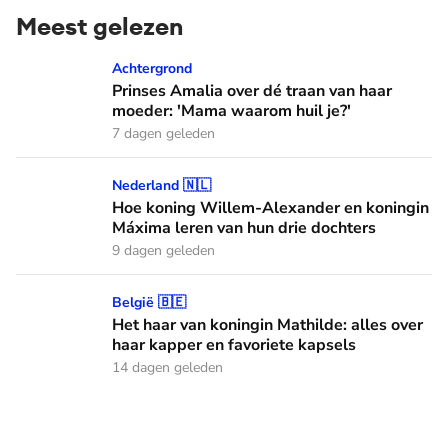
Meest gelezen
Prinses Amalia over dé traan van haar moeder: 'Mama waaro
Achtergrond
Prinses Amalia over dé traan van haar
moeder: 'Mama waarom huil je?'
7 dagen geleden
Hoe koning Willem-Alexander en koningin Máxima leren van
Nederland 🇳🇱
Hoe koning Willem-Alexander en koningin
Máxima leren van hun drie dochters
9 dagen geleden
Het haar van koningin Mathilde: alles over haar kapper en fa
België 🇧🇪
Het haar van koningin Mathilde: alles over
haar kapper en favoriete kapsels
14 dagen geleden