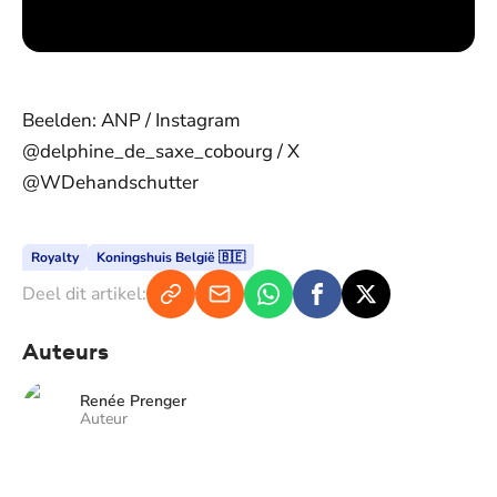
Beelden: ANP / Instagram
@delphine_de_saxe_cobourg / X
@WDehandschutter
Royalty
Koningshuis België 🇧🇪
Deel dit artikel:
Auteurs
Renée Prenger
Auteur