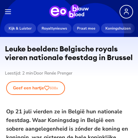
Kijk & Luister
Royaltynieuws
Praat mee
Koningshuizen
Leuke beelden: Belgische royals
vieren nationale feestdag in Brussel
Leestijd:
2
min
Door
Renée Prenger
Geef een hartje
608
x
Op 21 juli vierden ze in België hun nationale
feestdag. Waar Koningsdag in België een
sobere aangelegenheid is zónder de koning en
koningin, was gisteren de hele koninklijke