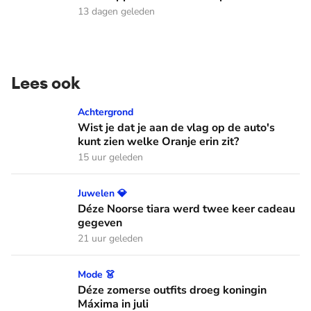
13 dagen geleden
Lees ook
Wist je dat je aan de vlag op de auto's kunt zien welke Oranj
Achtergrond
Wist je dat je aan de vlag op de auto's
kunt zien welke Oranje erin zit?
15 uur geleden
Déze Noorse tiara werd twee keer cadeau gegeven
Juwelen 💎
Déze Noorse tiara werd twee keer cadeau
gegeven
21 uur geleden
Déze zomerse outfits droeg koningin Máxima in juli
Mode 👗
Déze zomerse outfits droeg koningin
Máxima in juli