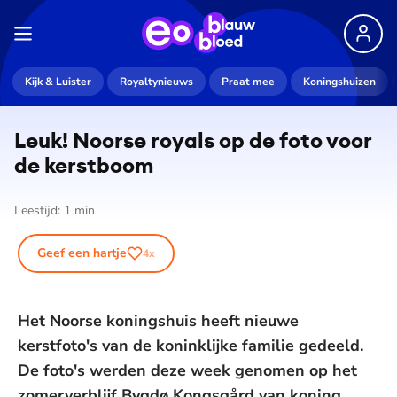
Kijk & Luister
Royaltynieuws
Praat mee
Koningshuizen
Leuk! Noorse royals op de foto voor
de kerstboom
Leestijd:
1
min
Geef een hartje
4
x
Het Noorse koningshuis heeft nieuwe
kerstfoto's van de koninklijke familie gedeeld.
De foto's werden deze week genomen op het
zomerverblijf Bygdø Kongsgård van koning