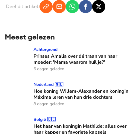
Deel dit artikel:
Meest gelezen
Prinses Amalia over dé traan van haar moeder: 'Mama waaro
Achtergrond
Prinses Amalia over dé traan van haar
moeder: 'Mama waarom huil je?'
6 dagen geleden
Hoe koning Willem-Alexander en koningin Máxima leren van
Nederland 🇳🇱
Hoe koning Willem-Alexander en koningin
Máxima leren van hun drie dochters
8 dagen geleden
Het haar van koningin Mathilde: alles over haar kapper en fa
België 🇧🇪
Het haar van koningin Mathilde: alles over
haar kapper en favoriete kapsels