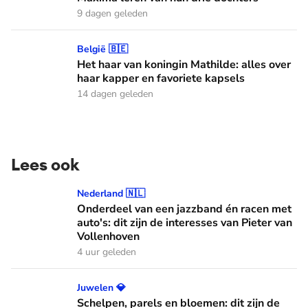
9 dagen geleden
Het haar van koningin Mathilde: alles over haar kapper en fa
België 🇧🇪
Het haar van koningin Mathilde: alles over
haar kapper en favoriete kapsels
14 dagen geleden
Lees ook
Onderdeel van een jazzband én racen met auto's: dit zijn de
Nederland 🇳🇱
Onderdeel van een jazzband én racen met
auto's: dit zijn de interesses van Pieter van
Vollenhoven
4 uur geleden
Schelpen, parels en bloemen: dit zijn de Spaanse diademen
Juwelen 💎
Schelpen, parels en bloemen: dit zijn de