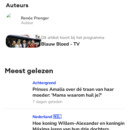
Auteurs
Renée Prenger
Auteur
Blauw Bloed - TV
Dit artikel hoort bij het programma
Blauw Bloed - TV
Meest gelezen
Prinses Amalia over dé traan van haar moeder: 'Mama waaro
Achtergrond
Prinses Amalia over dé traan van haar
moeder: 'Mama waarom huil je?'
7 dagen geleden
Hoe koning Willem-Alexander en koningin Máxima leren van
Nederland 🇳🇱
Hoe koning Willem-Alexander en koningin
Máxima leren van hun drie dochters