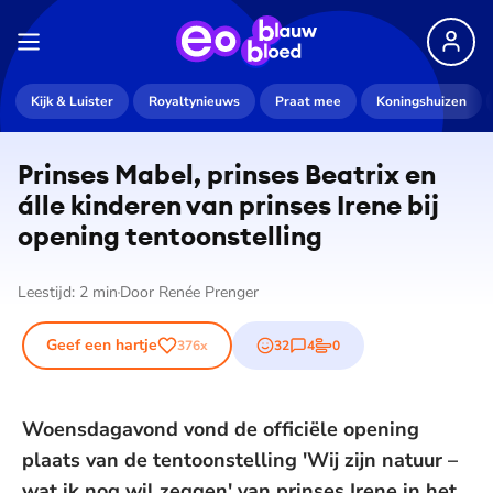
Kijk & Luister
Royaltynieuws
Praat mee
Koningshuizen
Prinses Mabel, prinses Beatrix en
álle kinderen van prinses Irene bij
opening ten­toon­stel­ling
Leestijd:
2
min
Door
Renée Prenger
Geef een hartje
32
4
0
376
x
emojis
reacties
stemmen
Woensdagavond vond de officiële opening
plaats van de tentoonstelling 'Wij zijn natuur –
wat ik nog wil zeggen' van prinses Irene in het