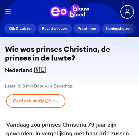
Kijk & Luister
Royaltynieuws
Praat mee
Koningshuizen
Wie was prinses Christina, de
prinses in de luwte?
Nederland 🇳🇱
Leestijd:
3
min
Door
Arie Benschop
Geef een hartje
578
x
Vandaag zou prinses Christina 79 jaar zijn
geworden. In vergelijking met haar drie zussen