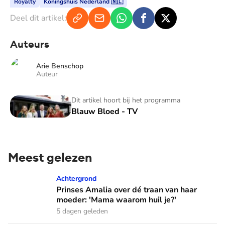
Royalty
Koningshuis Nederland 🇳🇱
Deel dit artikel:
Auteurs
Arie Benschop
Auteur
Blauw Bloed - TV
Dit artikel hoort bij het programma
Blauw Bloed - TV
Meest gelezen
Prinses Amalia over dé traan van haar moeder: 'Mama waaro
Achtergrond
Prinses Amalia over dé traan van haar
moeder: 'Mama waarom huil je?'
5 dagen geleden