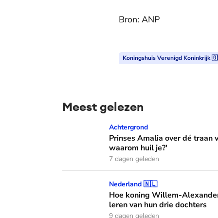
Bron: ANP
Koningshuis Verenigd Koninkrijk 🇬
Meest gelezen
Prinses Amalia over dé traan van haar moed
Achtergrond
Prinses Amalia over dé traan
waarom huil je?'
7 dagen geleden
Hoe koning Willem-Alexander en koningin M
Nederland 🇳🇱
Hoe koning Willem-Alexander
leren van hun drie dochters
9 dagen geleden