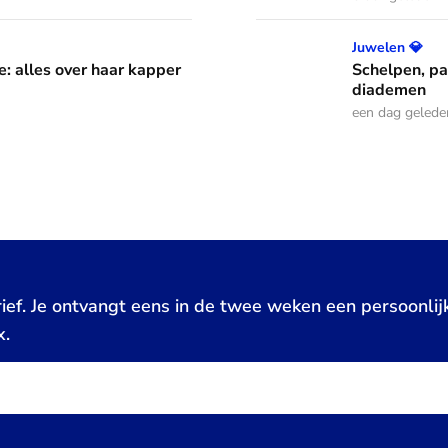
aar kapper en favoriete kapsels
Schelpen, parels en bloem
Juwelen 💎
e: alles over haar kapper
Schelpen, pa
diademen
een dag gelede
ief. Je ontvangt eens in de twee weken een persoonlij
x.