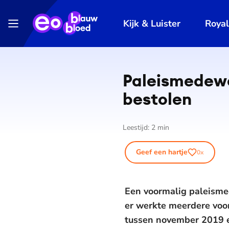
Kijk & Luister
Roya
Pa­leis­me­de
bestolen
Leestijd:
2
min
Geef een hartje
0
x
Een voormalig paleismed
er werkte meerdere voo
tussen november 2019 e