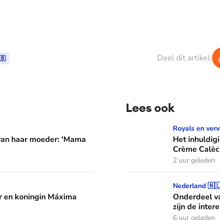
Deel dit artikel:
🇧
Lees ook
er: 'Mama waarom huil je?'
Het inhuldigingscadeau va
Royals en verv
 van haar moeder: 'Mama
Het inhuldig
Crème Calèc
2 uur geleden
áxima leren van hun drie dochters
Onderdeel van een jazzband
Nederland 🇳
 en koningin Máxima
Onderdeel va
zijn de inter
6 uur geleden