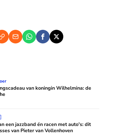
n koningin Wilhelmina: de Crème Calèche
oer
ingscadeau van koningin Wilhelmina: de
he
 én racen met auto's: dit zijn de interesses van Pieter van Vo

n een jazzband én racen met auto's: dit
esses van Pieter van Vollenhoven