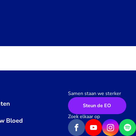
Samen staan we sterker
ten
Steun de EO
n
Zoek elkaar op
uw Bloed