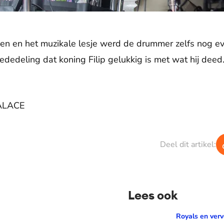
den en het muzikale lesje werd de drummer zelfs nog e
dedeling dat koning Filip gelukkig is met wat hij deed.
ALACE
Deel dit artikel:
Lees ook
er: 'Mama waarom huil je?'
Het inhuldigingscadeau va
Royals en verv