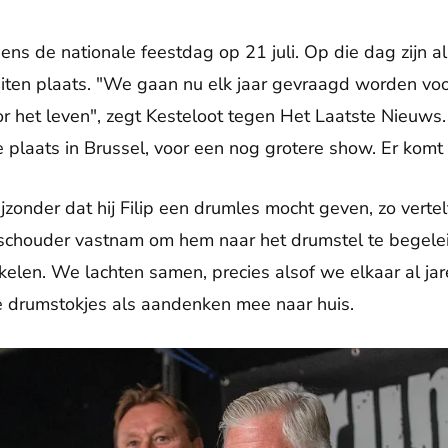
jdens de nationale feestdag op 21 juli. Op die dag zijn a
viteiten plaats. "We gaan nu elk jaar gevraagd worden vo
or het leven", zegt Kesteloot tegen Het Laatste Nieuws.
 plaats in Brussel, voor een nog grotere show. Er komt
zonder dat hij Filip een drumles mocht geven, zo vertelt h
 schouder vastnam om hem naar het drumstel te begele
ikelen. We lachten samen, precies alsof we elkaar al ja
e drumstokjes als aandenken mee naar huis.