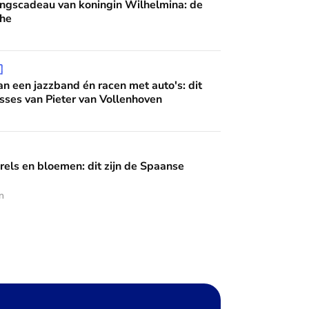
ingscadeau van koningin Wilhelmina: de
he
 én racen met auto's: dit zijn de interesses van Pieter van Vo

n een jazzband én racen met auto's: dit
esses van Pieter van Vollenhoven
en: dit zijn de Spaanse diademen
rels en bloemen: dit zijn de Spaanse
n