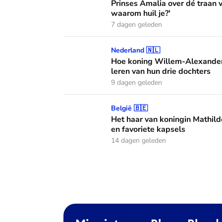
Prinses Amalia over dé traan
waarom huil je?'
7 dagen geleden
Hoe koning Willem-Alexander en koningin M
Nederland 🇳🇱
Hoe koning Willem-Alexander
leren van hun drie dochters
9 dagen geleden
Het haar van koningin Mathilde: alles over h
België 🇧🇪
Het haar van koningin Mathild
en favoriete kapsels
14 dagen geleden