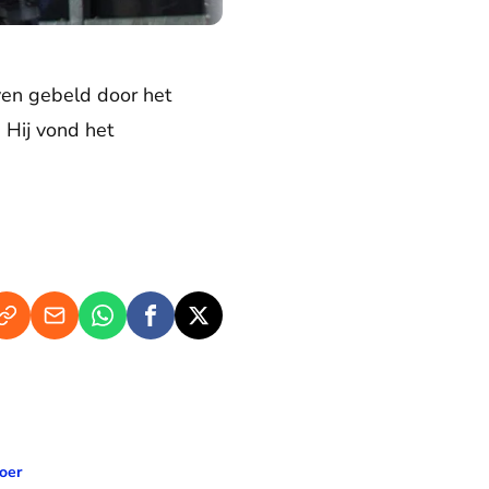
ven gebeld door het
 Hij vond het
n koningin Wilhelmina: de Crème Calèche
oer