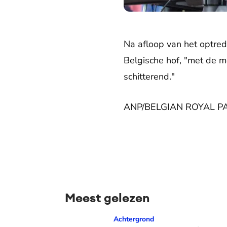
Na afloop van het optre
Belgische hof, "met de me
schitterend."
ANP/BELGIAN ROYAL P
Meest gelezen
Prinses Amalia over dé traan van haar moed
Achtergrond