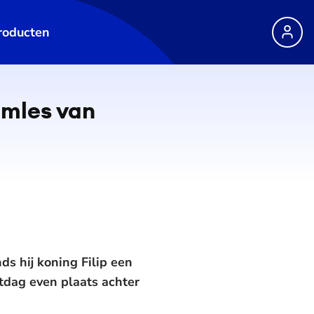
roducten
umles van
s hij koning Filip een
tdag even plaats achter