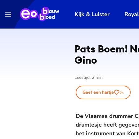
Kijk & Luister
Roya
Pats Boem! Na
Gino
Leestijd:
2
min
Geef een hartje
0
x
De Vlaamse drummer Gino
drumlesje heeft gegeven
het instrument van Kort