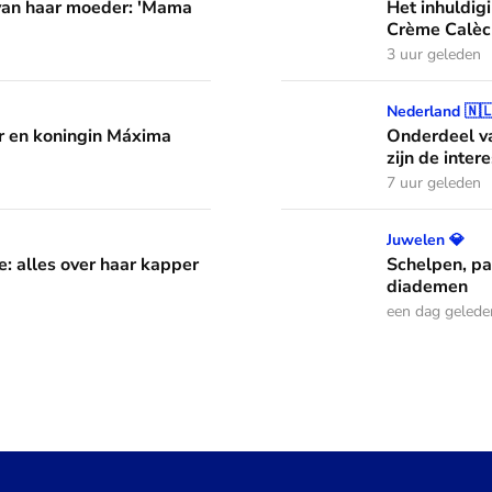
 van haar moeder: 'Mama
Het inhuldig
Crème Calèc
3 uur geleden
áxima leren van hun drie dochters
Onderdeel van een jazzband
Nederland 🇳
 en koningin Máxima
Onderdeel va
zijn de inter
7 uur geleden
aar kapper en favoriete kapsels
Schelpen, parels en bloem
Juwelen 💎
e: alles over haar kapper
Schelpen, pa
diademen
een dag gelede