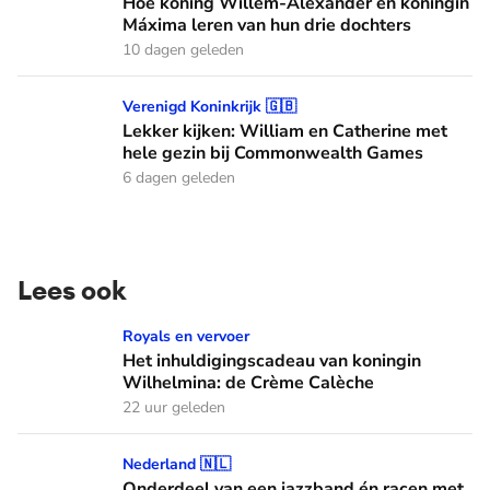
Hoe koning Willem-Alexander en koningin
Máxima leren van hun drie dochters
10 dagen geleden
Lekker kijken: William en Catherine met hele gezin bij C
Verenigd Koninkrijk 🇬🇧
Lekker kijken: William en Catherine met
hele gezin bij Commonwealth Games
6 dagen geleden
Lees ook
Het inhuldigingscadeau van koningin Wilhelmina: de Crème
Royals en vervoer
Het inhuldigingscadeau van koningin
Wilhelmina: de Crème Calèche
22 uur geleden
Onderdeel van een jazzband én racen met auto's: dit zijn de
Nederland 🇳🇱
Onderdeel van een jazzband én racen met