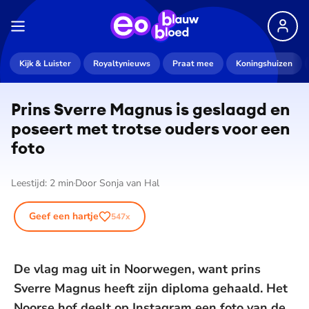
Kijk & Luister
Royaltynieuws
Praat mee
Koningshuizen
Prins Sverre Magnus is geslaagd en
poseert met trotse ouders voor een
foto
Leestijd:
2
min
Door
Sonja van Hal
Geef een hartje
547
x
De vlag mag uit in Noorwegen, want prins
Sverre Magnus heeft zijn diploma gehaald. Het
Noorse hof deelt op Instagram een foto van de