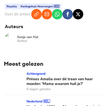
Royalty
Koningshuis Noorwegen 🇳🇴
Deel dit artikel:
Auteurs
Sonja van Hal
Auteur
Meest gelezen
Prinses Amalia over dé traan van haar moeder: 'Mama waaro
Achtergrond
Prinses Amalia over dé traan van haar
moeder: 'Mama waarom huil je?'
8 dagen geleden
Hoe koning Willem-Alexander en koningin Máxima leren van
Nederland 🇳🇱