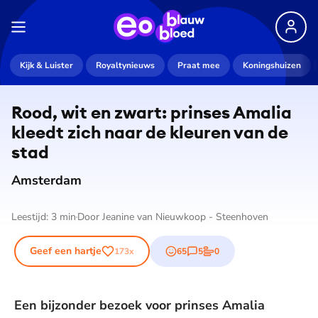
Kijk & Luister
Royaltynieuws
Praat mee
Koningshuizen
Rood, wit en zwart: prinses Amalia
kleedt zich naar de kleuren van de
stad
Amsterdam
Leestijd:
3
min
Door
Jeanine van Nieuwkoop - Steenhoven
Geef een hartje
65
5
0
173
x
emojis
reacties
stemmen
Een bijzonder bezoek voor prinses Amalia