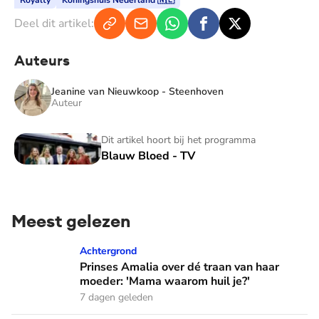
Deel dit artikel:
Auteurs
Jeanine van Nieuwkoop - Steenhoven
Auteur
Blauw Bloed - TV
Dit artikel hoort bij het programma
Blauw Bloed - TV
Meest gelezen
Prinses Amalia over dé traan van haar moeder: 'Mama waaro
Achtergrond
Prinses Amalia over dé traan van haar
moeder: 'Mama waarom huil je?'
7 dagen geleden