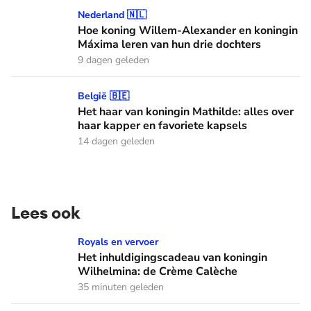
Hoe koning Willem-Alexander en koningin Máxima leren van
Nederland 🇳🇱
Hoe koning Willem-Alexander en koningin
Máxima leren van hun drie dochters
9 dagen geleden
Het haar van koningin Mathilde: alles over haar kapper en fa
België 🇧🇪
Het haar van koningin Mathilde: alles over
haar kapper en favoriete kapsels
14 dagen geleden
Lees ook
Het inhuldigingscadeau van koningin Wilhelmina: de Crème
Royals en vervoer
Het inhuldigingscadeau van koningin
Wilhelmina: de Crème Calèche
35 minuten geleden