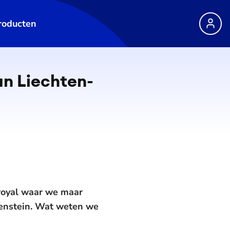
roducten
n Liech­ten­
 royal waar we maar
tenstein. Wat weten we