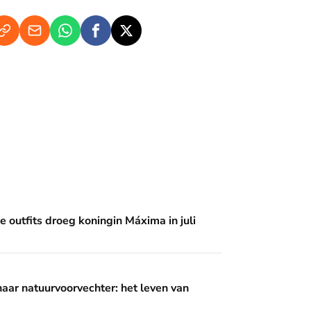
 koningin Máxima in juli
 outfits droeg koningin Máxima in juli
rvechter: het leven van prinses Irene
naar natuurvoorvechter: het leven van