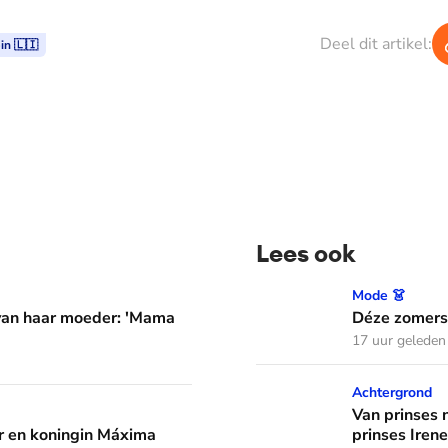
Deel dit artikel:
in 🇱🇮
Lees ook
er: 'Mama waarom huil je?'
Déze zomerse outfits droeg
Mode 👗
 van haar moeder: 'Mama
Déze zomerse
17 uur geleden
Van prinses naar natuurvoo
Achtergrond
áxima leren van hun drie dochters
Van prinses 
 en koningin Máxima
prinses Irene