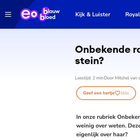
Kijk & Luister
Roya
Onbekende roy
stein?
Leestijd:
2
min
Door
Mitchel van 
Geef een hartje
152
x
In onze rubriek Onbeken
weinig over weten. Dez
eigenlijk over haar?