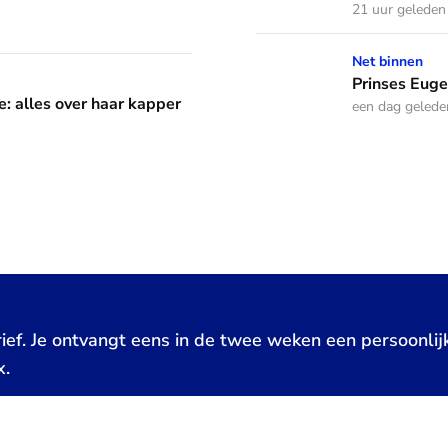
21 uur geleden
Prinses Eugenie bevalt van
Net binnen
aar kapper en favoriete kapsels
Prinses Euge
e: alles over haar kapper
een dag gelede
ief. Je ontvangt eens in de twee weken een persoonlij
x.