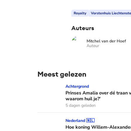
Royalty
Vorstenhuis Liechtenste
Auteurs
Mitchel van der Hoef
Auteur
Meest gelezen
Prinses Amalia over dé traan van haar moed
Achtergrond
Prinses Amalia over dé traan
waarom huil je?'
5 dagen geleden
Hoe koning Willem-Alexander en koningin M
Nederland 🇳🇱
Hoe koning Willem-Alexander