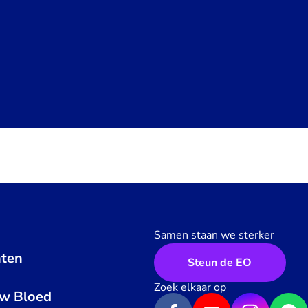
Samen staan we sterker
ten
Steun de EO
n
Zoek elkaar op
uw Bloed