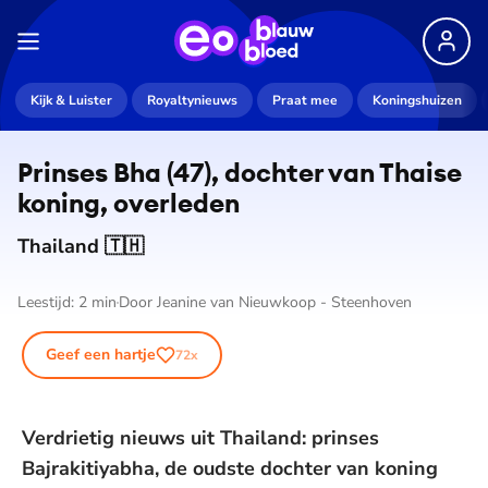
Kijk & Luister
Royaltynieuws
Praat mee
Koningshuizen
Prinses Bha (47), dochter van Thaise
koning, overleden
Thailand 🇹🇭
Leestijd:
2
min
Door
Jeanine van Nieuwkoop - Steenhoven
Geef een hartje
72
x
Verdrietig nieuws uit Thailand: prinses
Bajrakitiyabha, de oudste dochter van koning