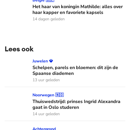
Het haar van koningin Mathilde: alles over haar kapper en fa
België 🇧🇪
Het haar van koningin Mathilde: alles over
haar kapper en favoriete kapsels
14 dagen geleden
Lees ook
Schelpen, parels en bloemen: dit zijn de Spaanse diademen
Juwelen 💎
Schelpen, parels en bloemen: dit zijn de
Spaanse diademen
13 uur geleden
Thuiswedstrijd: prinses Ingrid Alexandra gaat in Oslo stude
Noorwegen 🇳🇴
Thuiswedstrijd: prinses Ingrid Alexandra
gaat in Oslo studeren
14 uur geleden
Wist je dat je aan de vlag op de auto's kunt zien welke Oranj
Achtergrond