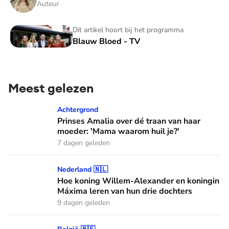
Auteur
Blauw Bloed - TV
Dit artikel hoort bij het programma
Blauw Bloed - TV
Meest gelezen
Prinses Amalia over dé traan van haar moeder: 'Mama waaro
Achtergrond
Prinses Amalia over dé traan van haar
moeder: 'Mama waarom huil je?'
7 dagen geleden
Hoe koning Willem-Alexander en koningin Máxima leren van
Nederland 🇳🇱
Hoe koning Willem-Alexander en koningin
Máxima leren van hun drie dochters
9 dagen geleden