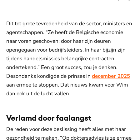
Japanse premier Fumio Kishida bij de start van hun ontmoeting in
arr
de ambtswoning van de premier (2022).
Dit tot grote tevredenheid van de sector, ministers en
agentschappen. “Ze heeft de Belgische economie
naar voren geschoven; door haar zijn deuren
opengegaan voor bedrijfsleiders. In haar bijzijn zijn
tijdens handelsmissies belangrijke contracten
ondertekend.” Een groot succes, zou je denken.
Desondanks kondigde de prinses in
december 2025
aan ermee te stoppen. Dat nieuws kwam voor Wim
dan ook uit de lucht vallen.
Verlamd door faalangst
De reden voor deze beslissing heeft alles met haar
gezondheid te maken. “Op doktersadvies is ze ermee