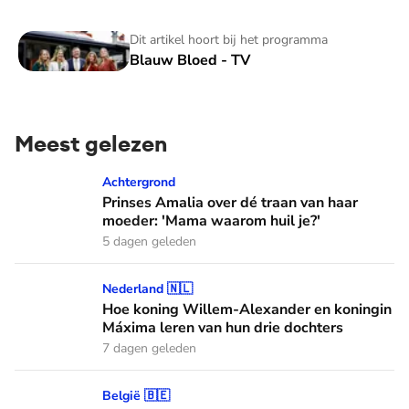
Blauw Bloed - TV
Dit artikel hoort bij het programma
Blauw Bloed - TV
Meest gelezen
Prinses Amalia over dé traan van haar moeder: 'Mama waaro
Achtergrond
Prinses Amalia over dé traan van haar
moeder: 'Mama waarom huil je?'
5 dagen geleden
Hoe koning Willem-Alexander en koningin Máxima leren van
Nederland 🇳🇱
Hoe koning Willem-Alexander en koningin
Máxima leren van hun drie dochters
7 dagen geleden
Het haar van koningin Mathilde: alles over haar kapper en fa
België 🇧🇪