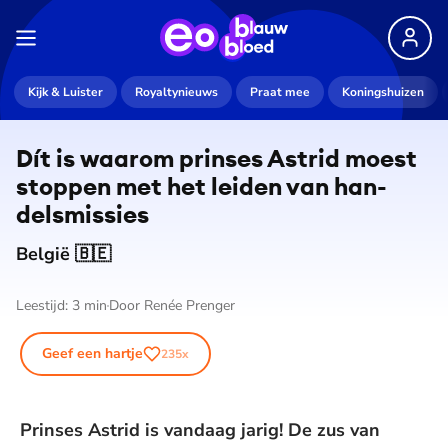
De weergave van deze video vereist jouw
Kijk & Luister
Royaltynieuws
Praat mee
Koningshuizen
toestemming voor social media cookies.
Toestemmingen aanpassen
Dít is waarom prinses Astrid moest
stoppen met het leiden van han­
dels­mis­sies
België 🇧🇪
Leestijd:
3
min
Door
Renée Prenger
Geef een hartje
235
x
Prinses Astrid is vandaag jarig! De zus van