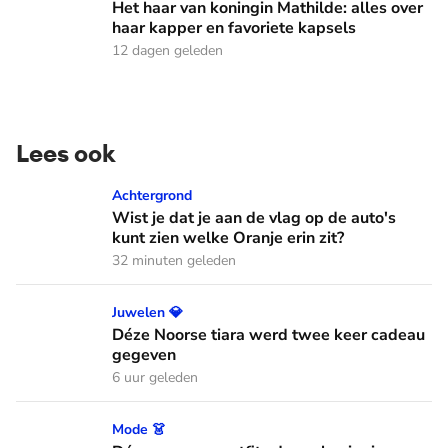
Het haar van koningin Mathilde: alles over
haar kapper en favoriete kapsels
12 dagen geleden
Lees ook
Wist je dat je aan de vlag op de auto's kunt zien welke Oranj
Achtergrond
Wist je dat je aan de vlag op de auto's
kunt zien welke Oranje erin zit?
32 minuten geleden
Déze Noorse tiara werd twee keer cadeau gegeven
Juwelen 💎
Déze Noorse tiara werd twee keer cadeau
gegeven
6 uur geleden
Déze zomerse outfits droeg koningin Máxima in juli
Mode 👗