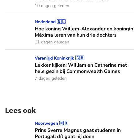
10 dagen geleden
Hoe koning Willem-Alexander en koningin Máxima leren van
Nederland 🇳🇱
Hoe koning Willem-Alexander en koningin
Máxima leren van hun drie dochters
11 dagen geleden
Lekker kijken: William en Catherine met hele gezin bij C
Verenigd Koninkrijk 🇬🇧
Lekker kijken: William en Catherine met
hele gezin bij Commonwealth Games
7 dagen geleden
Lees ook
Prins Sverre Magnus gaat studeren in Portugal: dít gaat hij 
Noorwegen 🇳🇴
Prins Sverre Magnus gaat studeren in
Portugal: dít gaat hij doen