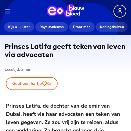
Kijk & Luister
Royaltynieuws
Praat mee
Koningshuizen
Prinses Latifa geeft teken van leven
via advocaten
Leestijd:
2
min
Geef een hartje
0
x
Prinses Latifa, de dochter van de emir van
Dubai, heeft via haar advocaten een teken van
leven gegeven. Ze zou vrij zijn te reizen, aldus
een verklaring. Ze bezocht onlangs drie