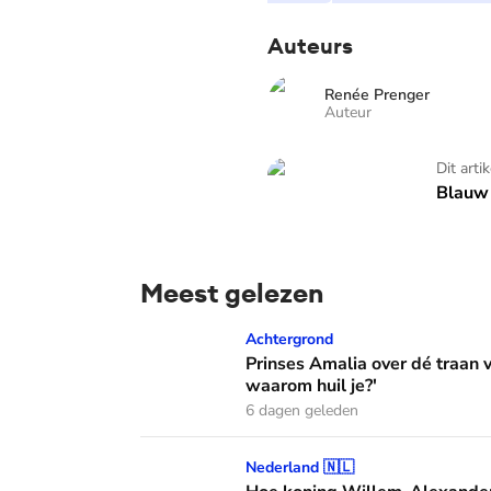
Auteurs
Renée Prenger
Auteur
Blauw Bloed - TV
Dit arti
Blauw 
Meest gelezen
Prinses Amalia over dé traan van haar moed
Achtergrond
Prinses Amalia over dé traan
waarom huil je?'
6 dagen geleden
Hoe koning Willem-Alexander en koningin M
Nederland 🇳🇱