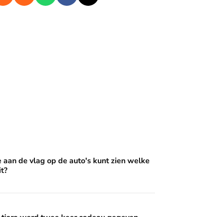
op de auto's kunt zien welke Oranje erin zit?
e aan de vlag op de auto's kunt zien welke
it?
wee keer cadeau gegeven