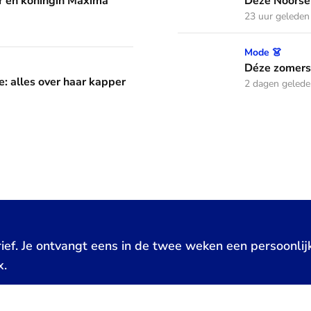
 en koningin Máxima
Déze Noorse
23 uur geleden
Déze zomerse outfits droeg
Mode 👗
aar kapper en favoriete kapsels
Déze zomerse
e: alles over haar kapper
2 dagen geled
ief. Je ontvangt eens in de twee weken een persoonlij
x.