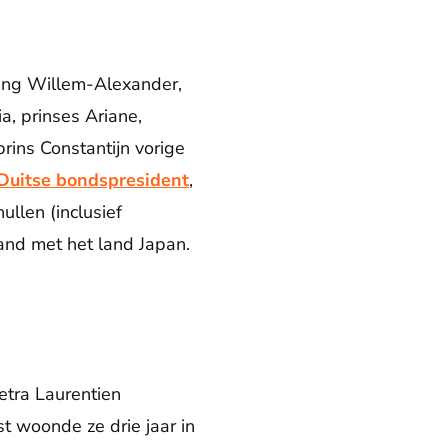
ning Willem-Alexander,
a, prinses Ariane,
rins Constantijn vorige
Duitse bondspresident
,
ullen (inclusief
and met het land Japan.
etra Laurentien
st woonde ze drie jaar in