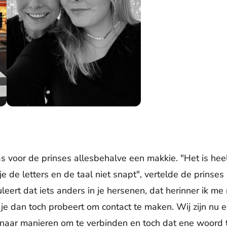
3).
Prinses Laurentien en gravin Eloise (2023).
s voor de prinses allesbehalve een makkie. "Het is h
e de letters en de taal niet snapt", vertelde de prinse
leert dat iets anders in je hersenen, dat herinner ik m
t je dan toch probeert om contact te maken. Wij zijn nu
 naar manieren om te verbinden en toch dat ene woord te