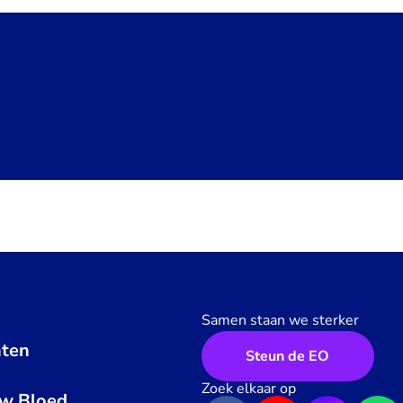
Samen staan we sterker
ten
Steun de EO
n
Zoek elkaar op
uw Bloed