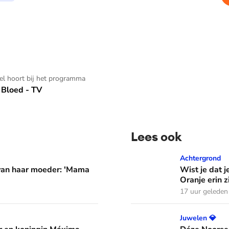
kel hoort bij het programma
Bloed - TV
Lees ook
er: 'Mama waarom huil je?'
Wist je dat je aan de vlag 
Achtergrond
 van haar moeder: 'Mama
Wist je dat j
Oranje erin z
17 uur geleden
áxima leren van hun drie dochters
Déze Noorse tiara werd t
Juwelen 💎