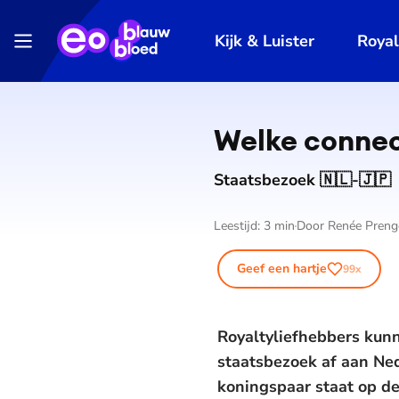
Kijk & Luister
Roya
Welke connec
Staatsbezoek 🇳🇱-🇯🇵
Leestijd:
3
min
Door
Renée Preng
Geef een hartje
99
x
Royaltyliefhebbers kunn
staatsbezoek af aan Ned
koningspaar staat op de 