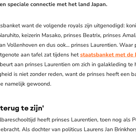
een speciale connectie met het land Japan.
tsbanket want de volgende royals zijn uitgenodigd: ko
aruhito, keizerin Masako, prinses Beatrix, prinses Amali
van Vollenhoven en dus ook... prinses Laurentien. Waar p
tgenote aan tafel zat tijdens het
staatsbanket met de 
eurt aan prinses Laurentien om zich in galakleding te h
eid is niet zonder reden, want de prinses heeft een b
sje namelijk gewoond.
erug te zijn'
bareschooltijd heeft prinses Laurentien, toen nog als P
gebracht. Als dochter van politicus Laurens Jan Brinkhor