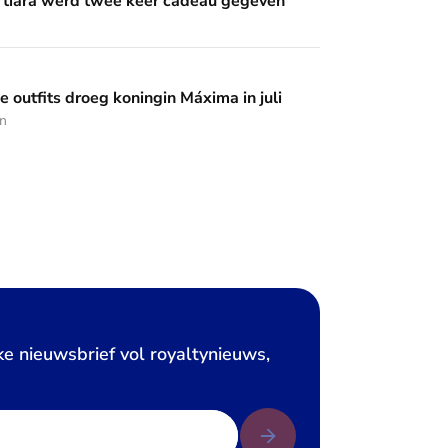
 tiara werd twee keer cadeau gegeven
 koningin Máxima in juli
 outfits droeg koningin Máxima in juli
en
ke nieuwsbrief vol royaltynieuws,