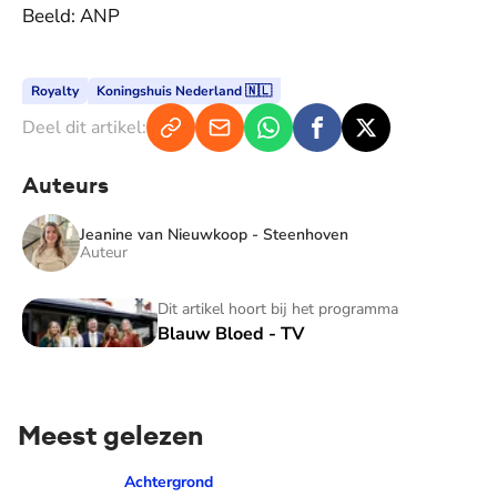
Beeld: ANP
Royalty
Koningshuis Nederland 🇳🇱
Deel dit artikel:
Auteurs
Jeanine van Nieuwkoop - Steenhoven
Auteur
Blauw Bloed - TV
Dit artikel hoort bij het programma
Blauw Bloed - TV
Meest gelezen
Prinses Amalia over dé traan van haar moeder: 'Mama waaro
Achtergrond