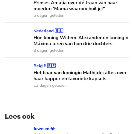
Prinses Amalia over dé traan van haar
moeder: 'Mama waarom huil je?'
6 dagen geleden
Hoe koning Willem-Alexander en koningin Máxima leren van
Nederland 🇳🇱
Hoe koning Willem-Alexander en koningin
Máxima leren van hun drie dochters
8 dagen geleden
Het haar van koningin Mathilde: alles over haar kapper en fa
België 🇧🇪
Het haar van koningin Mathilde: alles over
haar kapper en favoriete kapsels
13 dagen geleden
Lees ook
Schelpen, parels en bloemen: dit zijn de Spaanse diademen
Juwelen 💎