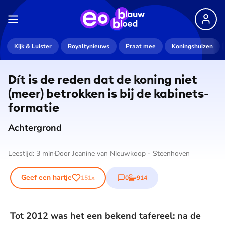
Kijk & Luister
Royaltynieuws
Praat mee
Koningshuizen
Dít is de reden dat de koning niet
(meer) betrokken is bij de ka­bi­nets­
for­ma­tie
Achtergrond
Leestijd:
3
min
Door
Jeanine van Nieuwkoop - Steenhoven
Geef een hartje
0
914
151
x
reacties
stemmen
Tot 2012 was het een bekend tafereel: na de