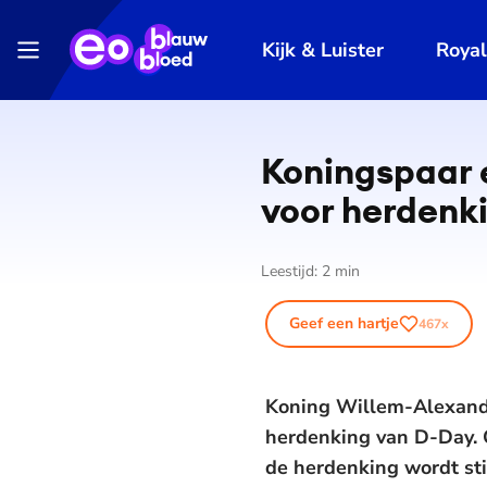
Kijk & Luister
Roya
Koningspaar 
voor herdenk
Leestijd:
2
min
Geef een hartje
467
x
Koning Willem-Alexande
herdenking van D-Day. 
de herdenking wordt sti