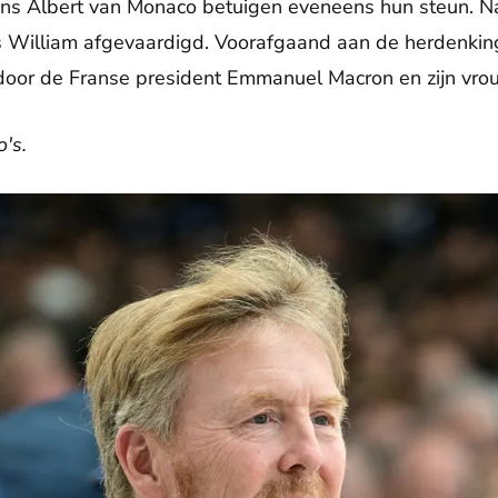
ins Albert van Monaco betuigen eveneens hun steun. N
rins William afgevaardigd. Voorafgaand aan de herdenki
oor de Franse president Emmanuel Macron en zijn vrouw
's.