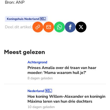
Bron: ANP
Koningshuis Nederland 🇳🇱
Deel dit artikel:
Meest gelezen
Prinses Amalia over dé traan van haar moeder: 'Mama waaro
Achtergrond
Prinses Amalia over dé traan van haar
moeder: 'Mama waarom huil je?'
8 dagen geleden
Hoe koning Willem-Alexander en koningin Máxima leren van
Nederland 🇳🇱
Hoe koning Willem-Alexander en koningin
Máxima leren van hun drie dochters
10 dagen geleden