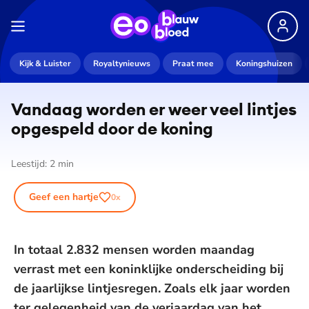
Kijk & Luister
Royaltynieuws
Praat mee
Koningshuizen
Vandaag worden er weer veel lintjes
opgespeld door de koning
Leestijd:
2
min
Geef een hartje
0
x
In totaal 2.832 mensen worden maandag
verrast met een koninklijke onderscheiding bij
de jaarlijkse lintjesregen. Zoals elk jaar worden
ter gelegenheid van de verjaardag van het