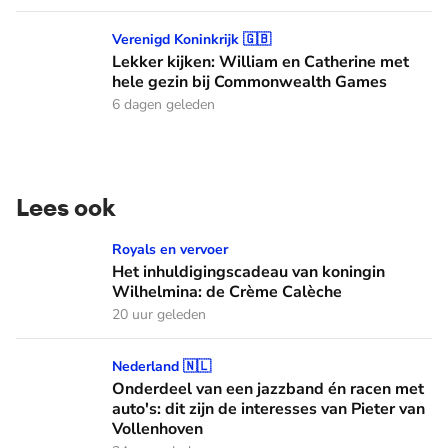
Lekker kijken: William en Catherine met hele gezin bij C
Verenigd Koninkrijk 🇬🇧
Lekker kijken: William en Catherine met
hele gezin bij Commonwealth Games
6 dagen geleden
Lees ook
Het inhuldigingscadeau van koningin Wilhelmina: de Crème
Royals en vervoer
Het inhuldigingscadeau van koningin
Wilhelmina: de Crème Calèche
20 uur geleden
Onderdeel van een jazzband én racen met auto's: dit zijn de
Nederland 🇳🇱
Onderdeel van een jazzband én racen met
auto's: dit zijn de interesses van Pieter van
Vollenhoven