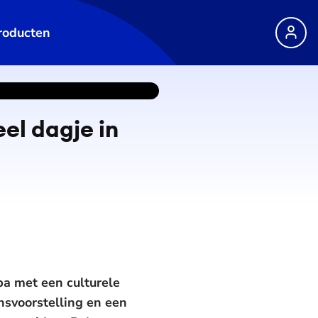
roducten
eel dagje in
a met een culturele
nsvoorstelling en een