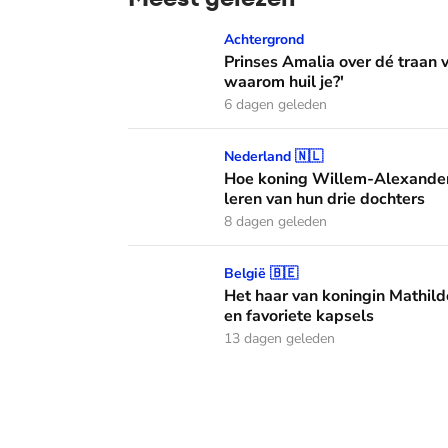
Prinses Amalia over dé traan van haar moed
Achtergrond
Prinses Amalia over dé traan
waarom huil je?'
6 dagen geleden
Hoe koning Willem-Alexander en koningin M
Nederland 🇳🇱
Hoe koning Willem-Alexander
leren van hun drie dochters
8 dagen geleden
Het haar van koningin Mathilde: alles over h
België 🇧🇪
Het haar van koningin Mathild
en favoriete kapsels
13 dagen geleden