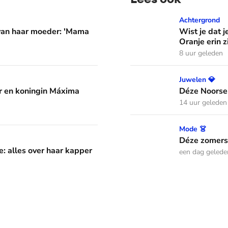
er: 'Mama waarom huil je?'
Wist je dat je aan de vlag 
Achtergrond
 van haar moeder: 'Mama
Wist je dat j
Oranje erin z
8 uur geleden
áxima leren van hun drie dochters
Déze Noorse tiara werd t
Juwelen 💎
 en koningin Máxima
Déze Noorse
14 uur geleden
Déze zomerse outfits droeg
Mode 👗
aar kapper en favoriete kapsels
Déze zomerse
e: alles over haar kapper
een dag gelede