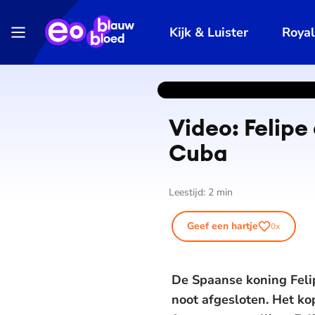
Kijk & Luister
Roya
Video: Felipe
Cuba
Leestijd:
2
min
Geef een hartje
0
x
De Spaanse koning Feli
noot afgesloten. Het ko