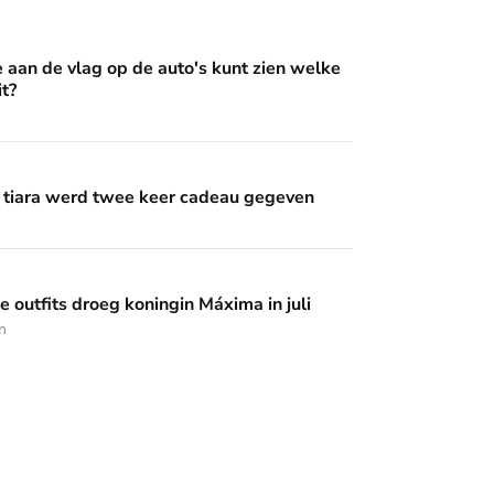
op de auto's kunt zien welke Oranje erin zit?
e aan de vlag op de auto's kunt zien welke
it?
wee keer cadeau gegeven
 tiara werd twee keer cadeau gegeven
 koningin Máxima in juli
 outfits droeg koningin Máxima in juli
n