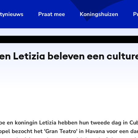
ltynieuws
Praat mee
Koningshuizen
P
 en Letizia beleven een cultur
pe en koningin Letizia hebben hun tweede dag in Cub
ppel bezocht het 'Gran Teatro' in Havana voor een da