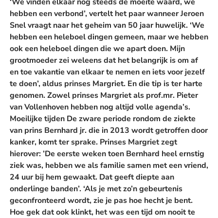
‘We vinden elkaar nog steeds de moeite waard, we
hebben een verbond’, vertelt het paar wanneer Jeroen
Snel vraagt naar het geheim van 50 jaar huwelijk. ‘We
hebben een heleboel dingen gemeen, maar we hebben
ook een heleboel dingen die we apart doen. Mijn
grootmoeder zei weleens dat het belangrijk is om af
en toe vakantie van elkaar te nemen en iets voor jezelf
te doen’, aldus prinses Margriet. En die tip is ter harte
genomen. Zowel prinses Margriet als prof.mr. Pieter
van Vollenhoven hebben nog altijd volle agenda’s.
Moeilijke tijden
De zware periode rondom de ziekte
van prins Bernhard jr. die in 2013 wordt getroffen door
kanker, komt ter sprake. Prinses Margriet zegt
hierover: ’De eerste weken toen Bernhard heel ernstig
ziek was, hebben we als familie samen met een vriend,
24 uur bij hem gewaakt. Dat geeft diepte aan
onderlinge banden’. ‘Als je met zo’n gebeurtenis
geconfronteerd wordt, zie je pas hoe hecht je bent.
Hoe gek dat ook klinkt, het was een tijd om nooit te