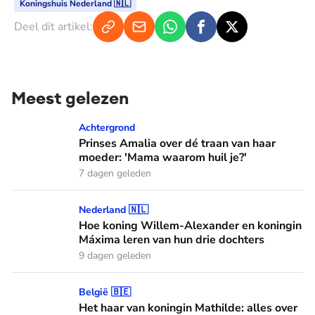
Koningshuis Nederland 🇳🇱
Deel dit artikel:
Meest gelezen
Prinses Amalia over dé traan van haar moeder: 'Mama waaro
Achtergrond
Prinses Amalia over dé traan van haar
moeder: 'Mama waarom huil je?'
7 dagen geleden
Hoe koning Willem-Alexander en koningin Máxima leren van
Nederland 🇳🇱
Hoe koning Willem-Alexander en koningin
Máxima leren van hun drie dochters
9 dagen geleden
Het haar van koningin Mathilde: alles over haar kapper en fa
België 🇧🇪
Het haar van koningin Mathilde: alles over