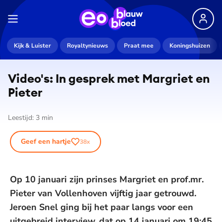
Kijk & Luister
Royaltynieuws
Praat mee
Koningshuizen
Video's: In gesprek met Margriet en
Pieter
Leestijd:
3
min
Geef een hartje
38
x
Op 10 januari zijn prinses Margriet en prof.mr.
Pieter van Vollenhoven vijftig jaar getrouwd.
Jeroen Snel ging bij het paar langs voor een
uitgebreid interview, dat op 14 januari om 19:45