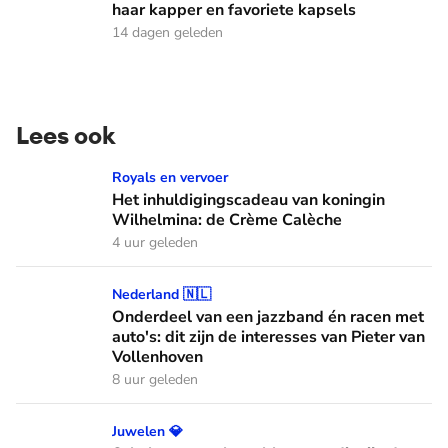
haar kapper en favoriete kapsels
14 dagen geleden
Lees ook
Het inhuldigingscadeau van koningin Wilhelmina: de Crème
Royals en vervoer
Het inhuldigingscadeau van koningin
Wilhelmina: de Crème Calèche
4 uur geleden
Onderdeel van een jazzband én racen met auto's: dit zijn de
Nederland 🇳🇱
Onderdeel van een jazzband én racen met
auto's: dit zijn de interesses van Pieter van
Vollenhoven
8 uur geleden
Schelpen, parels en bloemen: dit zijn de Spaanse diademen
Juwelen 💎