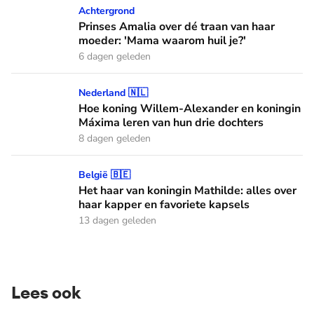
Prinses Amalia over dé traan van haar moeder: 'Mama waaro
Achtergrond
Prinses Amalia over dé traan van haar
moeder: 'Mama waarom huil je?'
6 dagen geleden
Hoe koning Willem-Alexander en koningin Máxima leren van
Nederland 🇳🇱
Hoe koning Willem-Alexander en koningin
Máxima leren van hun drie dochters
8 dagen geleden
Het haar van koningin Mathilde: alles over haar kapper en fa
België 🇧🇪
Het haar van koningin Mathilde: alles over
haar kapper en favoriete kapsels
13 dagen geleden
Lees ook