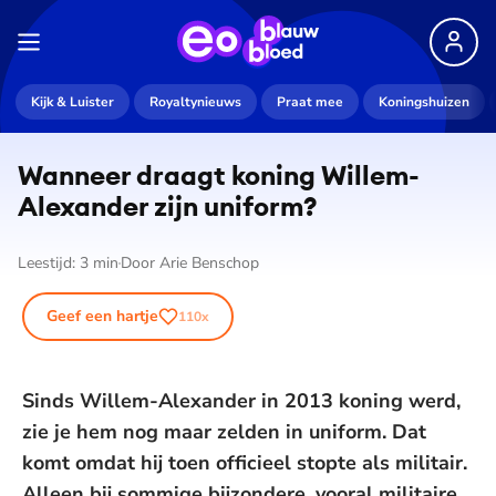
Kijk & Luister
Royaltynieuws
Praat mee
Koningshuizen
Wanneer draagt koning Willem-
Alexander zijn uniform?
Leestijd:
3
min
Door
Arie Benschop
Geef een hartje
110
x
Sinds Willem-Alexander in 2013 koning werd,
zie je hem nog maar zelden in uniform. Dat
komt omdat hij toen officieel stopte als militair.
Alleen bij sommige bijzondere, vooral militaire