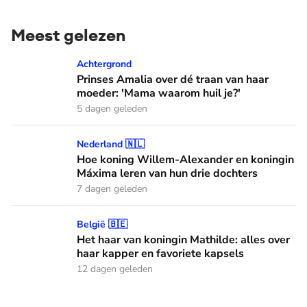
Meest gelezen
Prinses Amalia over dé traan van haar moeder: 'Mama waaro
Achtergrond
Prinses Amalia over dé traan van haar
moeder: 'Mama waarom huil je?'
5 dagen geleden
Hoe koning Willem-Alexander en koningin Máxima leren van
Nederland 🇳🇱
Hoe koning Willem-Alexander en koningin
Máxima leren van hun drie dochters
7 dagen geleden
Het haar van koningin Mathilde: alles over haar kapper en fa
België 🇧🇪
Het haar van koningin Mathilde: alles over
haar kapper en favoriete kapsels
12 dagen geleden