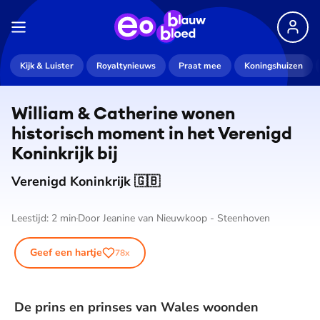
Kijk & Luister
Royaltynieuws
Praat mee
Koningshuizen
William & Catherine wonen
historisch moment in het Verenigd
Koninkrijk bij
Verenigd Koninkrijk 🇬🇧
Leestijd:
2
min
Door
Jeanine van Nieuwkoop - Steenhoven
Geef een hartje
78
x
De prins en prinses van Wales woonden