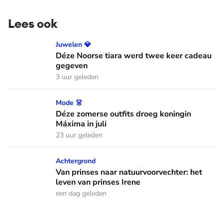
Lees ook
Déze Noorse tiara werd twee keer cadeau gegeven
Juwelen 💎
Déze Noorse tiara werd twee keer cadeau
gegeven
3 uur geleden
Déze zomerse outfits droeg koningin Máxima in juli
Mode 👗
Déze zomerse outfits droeg koningin
Máxima in juli
23 uur geleden
Van prinses naar natuurvoorvechter: het leven van prinses I
Achtergrond
Van prinses naar natuurvoorvechter: het
leven van prinses Irene
een dag geleden