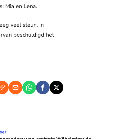
s: Mia en Lena.
eg veel steun, in
 ervan beschuldigd het
n koningin Wilhelmina: de Crème Calèche
oer