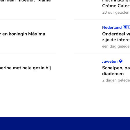
 van haar moeder: 'Mama
Het inhuldig
Crème Calèc
20 uur geleden
áxima leren van hun drie dochters
Onderdeel van een jazzband
Nederland 🇳
 en koningin Máxima
Onderdeel va
zijn de inter
een dag gelede
ele gezin bij Commonwealth Games
Schelpen, parels en bloem
Juwelen 💎
erine met hele gezin bij
Schelpen, pa
diademen
2 dagen geled