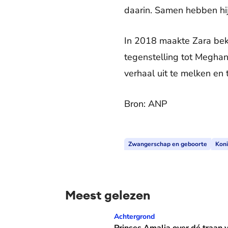
daarin. Samen hebben hij
In 2018 maakte Zara bek
tegenstelling tot Meghan
verhaal uit te melken en
Bron: ANP
Zwangerschap en geboorte
Koni
Meest gelezen
Prinses Amalia over dé traan van haar moed
Achtergrond