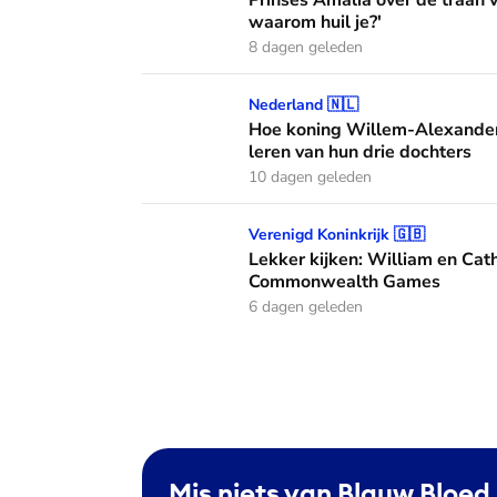
Prinses Amalia over dé traan
waarom huil je?'
8 dagen geleden
Hoe koning Willem-Alexander en koningin M
Nederland 🇳🇱
Hoe koning Willem-Alexander
leren van hun drie dochters
10 dagen geleden
Lekker kijken: William en Catherine met h
Verenigd Koninkrijk 🇬🇧
Lekker kijken: William en Cath
Commonwealth Games
6 dagen geleden
Mis niets van Blauw Bloed