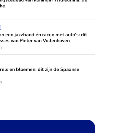
ingscadeau van koningin Wilhelmina: de
he
 én racen met auto's: dit zijn de interesses van Pieter van Vo

n een jazzband én racen met auto's: dit
esses van Pieter van Vollenhoven
n
en: dit zijn de Spaanse diademen
rels en bloemen: dit zijn de Spaanse
en