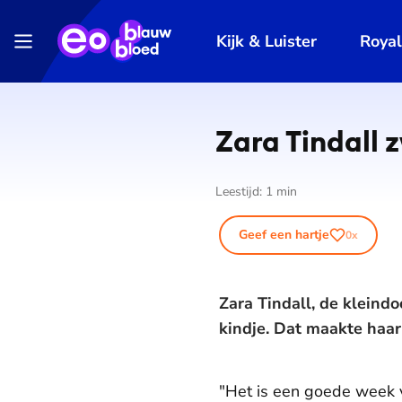
Kijk & Luister
Roya
Zara Tindall 
Leestijd:
1
min
Geef een hartje
0
x
Zara Tindall, de kleindo
kindje. Dat maakte haar
"Het is een goede week v