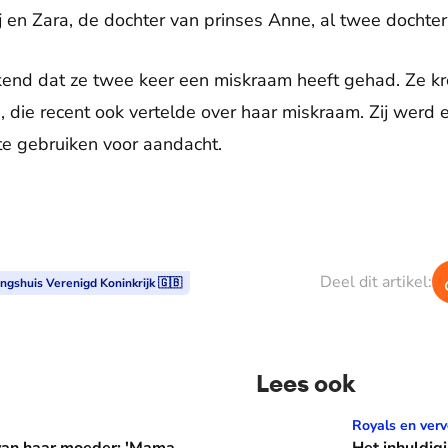
 en Zara, de dochter van prinses Anne, al twee dochter
end dat ze twee keer een miskraam heeft gehad. Ze kre
, die recent ook vertelde over haar miskraam. Zij werd
 te gebruiken voor aandacht.
Deel dit artikel:
ngshuis Verenigd Koninkrijk 🇬🇧
Lees ook
er: 'Mama waarom huil je?'
Het inhuldigingscadeau va
Royals en verv