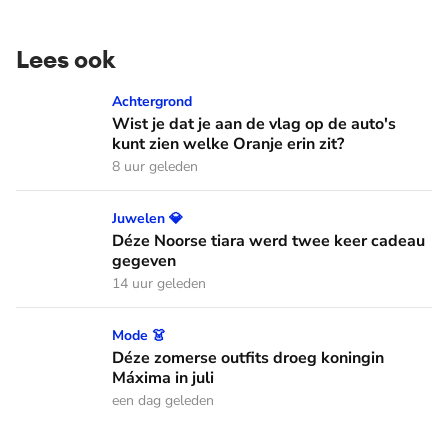
Lees ook
Wist je dat je aan de vlag op de auto's kunt zien welke Oranj
Achtergrond
Wist je dat je aan de vlag op de auto's
kunt zien welke Oranje erin zit?
8 uur geleden
Déze Noorse tiara werd twee keer cadeau gegeven
Juwelen 💎
Déze Noorse tiara werd twee keer cadeau
gegeven
14 uur geleden
Déze zomerse outfits droeg koningin Máxima in juli
Mode 👗
Déze zomerse outfits droeg koningin
Máxima in juli
een dag geleden