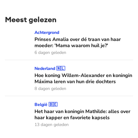
Meest gelezen
Prinses Amalia over dé traan van haar moeder: 'Mama waaro
Achtergrond
Prinses Amalia over dé traan van haar
moeder: 'Mama waarom huil je?'
6 dagen geleden
Hoe koning Willem-Alexander en koningin Máxima leren van
Nederland 🇳🇱
Hoe koning Willem-Alexander en koningin
Máxima leren van hun drie dochters
8 dagen geleden
Het haar van koningin Mathilde: alles over haar kapper en fa
België 🇧🇪
Het haar van koningin Mathilde: alles over
haar kapper en favoriete kapsels
13 dagen geleden