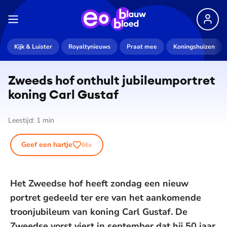
Kijk & Luister
Royaltynieuws
Praat mee
Koningshuizen
Zweeds hof onthult ju­bi­le­um­por­tret
koning Carl Gustaf
Leestijd:
1
min
Geef een hartje
66
x
Het Zweedse hof heeft zondag een nieuw
portret gedeeld ter ere van het aankomende
troonjubileum van koning Carl Gustaf. De
Zweedse vorst viert in september dat hij 50 jaar