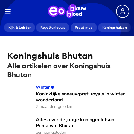
Kijk & Luister
Royaltynieuws
Praat mee
Koningshuizen
Koningshuis Bhutan
Alle artikelen over Koningshuis
Bhutan
Koninklijke sneeuwpret: royals in winter wonderland
Winter ❄️
Koninklijke sneeuwpret: royals in winter
wonderland
7 maanden geleden
Alles over de jarige koningin Jetsun Pema van Bhutan
Alles over de jarige koningin Jetsun
Pema van Bhutan
een jaar geleden