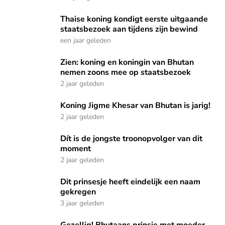
Thaise koning kondigt eerste uitgaande staatsbezoek aan ti
Thaise koning kondigt eerste uitgaande
staatsbezoek aan tijdens zijn bewind
een jaar geleden
Zien: koning en koningin van Bhutan nemen zoons mee op 
Zien: koning en koningin van Bhutan
nemen zoons mee op staatsbezoek
2 jaar geleden
Koning Jigme Khesar van Bhutan is jarig!
Koning Jigme Khesar van Bhutan is jarig!
2 jaar geleden
Dít is de jongste troonopvolger van dit moment
Dít is de jongste troonopvolger van dit
moment
2 jaar geleden
Dit prinsesje heeft eindelijk een naam gekregen
Dit prinsesje heeft eindelijk een naam
gekregen
3 jaar geleden
Gezellig! Bhutaans prinsje met moeder op pad