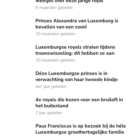
weetjes over deze jarige royal
6 maanden geleden
Prinses Alexandra van Luxemburg is bevallen van een zoon
Prinses Alexandra van Luxemburg is
bevallen van een zoon!
10 maanden geleden
Luxemburgse royals stralen tijdens troonswisseling: dít he
Luxemburgse royals stralen tijdens
troonswisseling: dít hebben ze aan
10 maanden geleden
Déze Luxemburgse prinses is in verwachting van haar twee
Déze Luxemburgse prinses is in
verwachting van haar tweede kindje
een jaar geleden
4x royals die kozen voor een bruiloft in het buitenland
4x royals die kozen voor een bruiloft in
het buitenland
2 jaar geleden
Paus Franciscus is op bezoek bij de héle Luxemburgse groot
Paus Franciscus is op bezoek bij de héle
Luxemburgse groothertogelijke familie