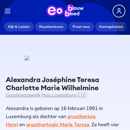
Kijk & Luister
Royaltynieuws
Praat mee
Koningshuizen
Alexandra Joséphine Teresa
Charlotte Marie Wilhelmine
Groothertogelijk Huis Luxemburg 🇱🇺
Alexandra is geboren op 16 februari 1991 in
Luxemburg als dochter van
groothertog
Henri
en
groothertogin Maria Teresa
. Ze heeft vier