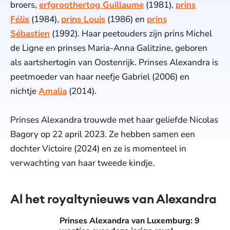
broers,
erfgroothertog Guillaume
(1981),
prins
Félix
(1984),
prins Louis
(1986) en
prins
Sébastien
(1992). Haar peetouders zijn prins Michel
de Ligne en prinses Maria-Anna Galitzine, geboren
als aartshertogin van Oostenrijk. Prinses Alexandra is
peetmoeder van haar neefje Gabriel (2006) en
nichtje
Amalia
(2014).
Prinses Alexandra trouwde met haar geliefde Nicolas
Bagory op 22 april 2023. Ze hebben samen een
dochter Victoire (2024) en ze is momenteel in
verwachting van haar tweede kindje.
Al het royaltynieuws van Alexandra
Prinses Alexandra van Luxemburg: 9 weetjes over deze jari
Prinses Alexandra van Luxemburg: 9