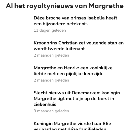
Al het royaltynieuws van Margrethe
Déze broche van prinses Isabella heeft een bijzondere bete
Déze broche van prinses Isabella heeft
een bijzondere betekenis
11 dagen geleden
Kroonprins Christian zet volgende stap en wordt tweede lu
Kroonprins Christian zet volgende stap en
wordt tweede luitenant
2 maanden geleden
Margrethe en Henrik: een koninklijke liefde met een pijnlijk
Margrethe en Henrik: een koninklijke
liefde met een pijnlijke keerzijde
2 maanden geleden
Slecht nieuws uit Denemarken: koningin Margrethe ligt met 
Slecht nieuws uit Denemarken: koningin
Margrethe ligt met pijn op de borst in
ziekenhuis
3 maanden geleden
Koningin Margrethe vierde haar 86e verjaardag met déze fa
Koningin Margrethe vierde haar 86e
verjaardag met déze familieleden