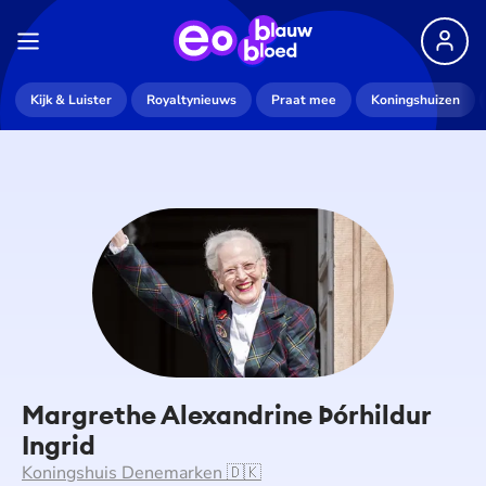
Kijk & Luister
Royaltynieuws
Praat mee
Koningshuizen
Margrethe Alexandrine Þórhildur
Ingrid
Koningshuis Denemarken 🇩🇰