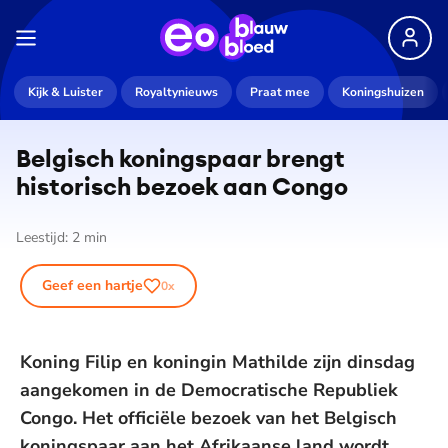
Kijk & Luister
Royaltynieuws
Praat mee
Koningshuizen
Belgisch koningspaar brengt
historisch bezoek aan Congo
Leestijd:
2
min
Geef een hartje
0
x
Koning Filip en koningin Mathilde zijn dinsdag
aangekomen in de Democratische Republiek
Congo. Het officiële bezoek van het Belgisch
koningspaar aan het Afrikaanse land wordt