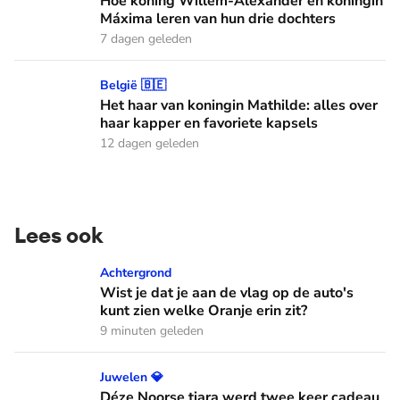
Hoe koning Willem-Alexander en koningin
Máxima leren van hun drie dochters
7 dagen geleden
Het haar van koningin Mathilde: alles over haar kapper en fa
België 🇧🇪
Het haar van koningin Mathilde: alles over
haar kapper en favoriete kapsels
12 dagen geleden
Lees ook
Wist je dat je aan de vlag op de auto's kunt zien welke Oranj
Achtergrond
Wist je dat je aan de vlag op de auto's
kunt zien welke Oranje erin zit?
9 minuten geleden
Déze Noorse tiara werd twee keer cadeau gegeven
Juwelen 💎
Déze Noorse tiara werd twee keer cadeau