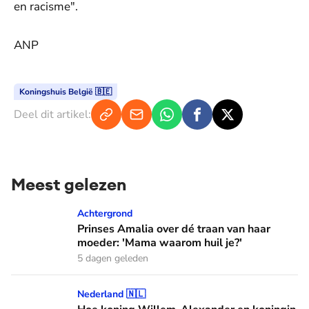
en racisme".
ANP
Koningshuis België 🇧🇪
Deel dit artikel:
Meest gelezen
Prinses Amalia over dé traan van haar moeder: 'Mama waaro
Achtergrond
Prinses Amalia over dé traan van haar
moeder: 'Mama waarom huil je?'
5 dagen geleden
Hoe koning Willem-Alexander en koningin Máxima leren van
Nederland 🇳🇱