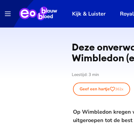
Kijk & Luister
Roya
Deze onverwa
Wimbledon (e
Leestijd:
3
min
Geef een hartje
362
x
Op Wimbledon kregen we
uitgeroepen tot de best 