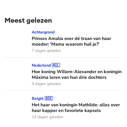
Meest gelezen
Prinses Amalia over dé traan van haar moeder: 'Mama waaro
Achtergrond
Prinses Amalia over dé traan van haar
moeder: 'Mama waarom huil je?'
7 dagen geleden
Hoe koning Willem-Alexander en koningin Máxima leren van
Nederland 🇳🇱
Hoe koning Willem-Alexander en koningin
Máxima leren van hun drie dochters
9 dagen geleden
Het haar van koningin Mathilde: alles over haar kapper en fa
België 🇧🇪
Het haar van koningin Mathilde: alles over
haar kapper en favoriete kapsels
14 dagen geleden