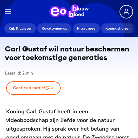
Kijk & Luister
Royaltynieuws
Praat mee
Koningshuizen
Carl Gustaf wil natuur beschermen
voor toekomstige generaties
Leestijd:
2
min
Geef een hartje
0
x
Koning Carl Gustaf heeft in een
videoboodschap zijn liefde voor de natuur
uitgesproken. Hij sprak over het belang van
goed omgaan met de natuur. De Zweedse vorst