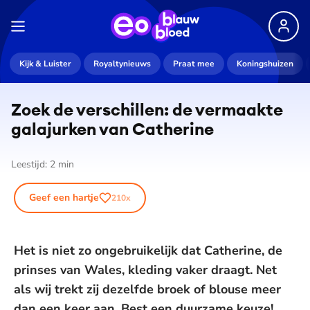
Kijk & Luister
Royaltynieuws
Praat mee
Koningshuizen
Zoek de verschillen: de vermaakte
galajurken van Catherine
Leestijd:
2
min
Geef een hartje
210
x
Het is niet zo ongebruikelijk dat Catherine, de
prinses van Wales, kleding vaker draagt. Net
als wij trekt zij dezelfde broek of blouse meer
dan een keer aan. Best een duurzame keuze!