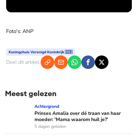
Foto's: ANP
Koningshuis Verenigd Koninkrijk 🇬🇧
Deel dit artikel:
Meest gelezen
Prinses Amalia over dé traan van haar moeder: 'Mama waaro
Achtergrond
Prinses Amalia over dé traan van haar
moeder: 'Mama waarom huil je?'
5 dagen geleden