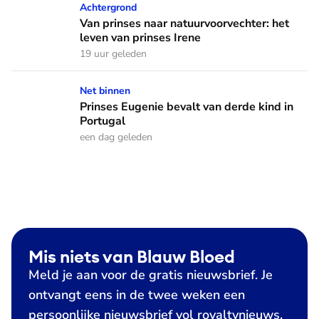
Van prinses naar natuurvoorvechter: het leven van prinses I
Achtergrond
Van prinses naar natuurvoorvechter: het
leven van prinses Irene
19 uur geleden
Prinses Eugenie bevalt van derde kind in Portugal
Net binnen
Prinses Eugenie bevalt van derde kind in
Portugal
een dag geleden
Mis niets van Blauw Bloed
Meld je aan voor de gratis nieuwsbrief. Je
ontvangt eens in de twee weken een
persoonlijke nieuwsbrief vol royaltynieuws,