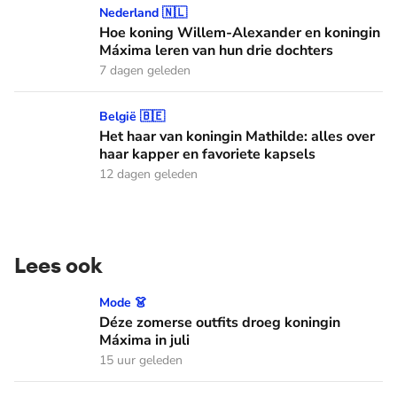
Hoe koning Willem-Alexander en koningin Máxima leren van
Nederland 🇳🇱
Hoe koning Willem-Alexander en koningin
Máxima leren van hun drie dochters
7 dagen geleden
Het haar van koningin Mathilde: alles over haar kapper en fa
België 🇧🇪
Het haar van koningin Mathilde: alles over
haar kapper en favoriete kapsels
12 dagen geleden
Lees ook
Déze zomerse outfits droeg koningin Máxima in juli
Mode 👗
Déze zomerse outfits droeg koningin
Máxima in juli
15 uur geleden