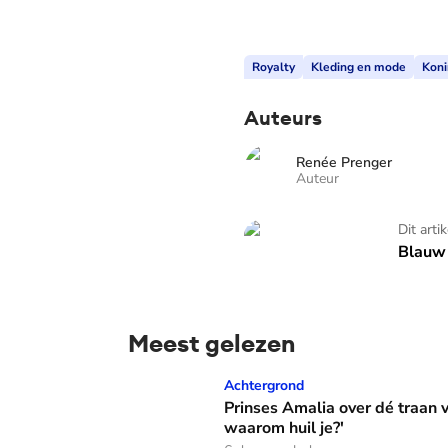
Royalty
Kleding en mode
Koni
Auteurs
Renée Prenger
Auteur
Blauw Bloed - TV
Dit arti
Blauw 
Meest gelezen
Prinses Amalia over dé traan van haar moed
Achtergrond
Prinses Amalia over dé traan
waarom huil je?'