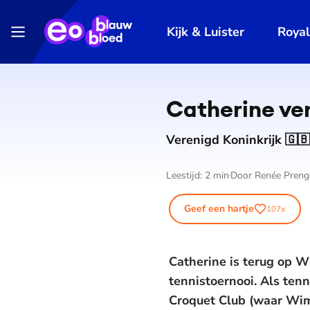
Kijk & Luister
Roya
Catherine ver
Verenigd Koninkrijk 🇬🇧
Leestijd:
2
min
Door
Renée Preng
Geef een hartje
107
x
Catherine is terug op W
tennistoernooi. Als te
Croquet Club (waar Wim