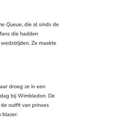
he Queue
, die al sinds de
sfans die hadden
 wedstrijden. Ze maakte
aar droeg ze in een
n dag bij Wimbledon. De
e outfit van prinses
 blazer.