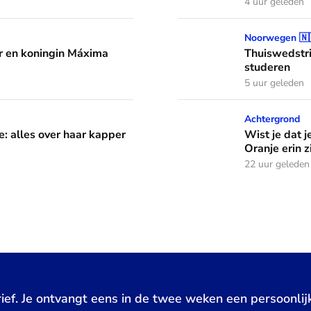
4 uur geleden
áxima leren van hun drie dochters
Thuiswedstrijd: prinses In
Noorwegen 🇳
 en koningin Máxima
Thuiswedstri
studeren
5 uur geleden
aar kapper en favoriete kapsels
Wist je dat je aan de vlag 
Achtergrond
e: alles over haar kapper
Wist je dat j
Oranje erin z
22 uur geleden
ief. Je ontvangt eens in de twee weken een persoonlij