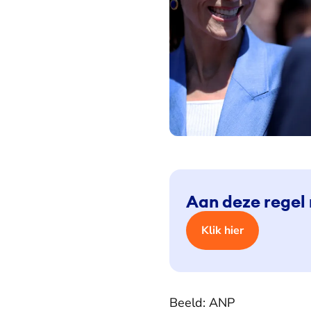
Haar lokken draagt ze in een paa
Aan deze regel
Klik hier
Beeld: ANP