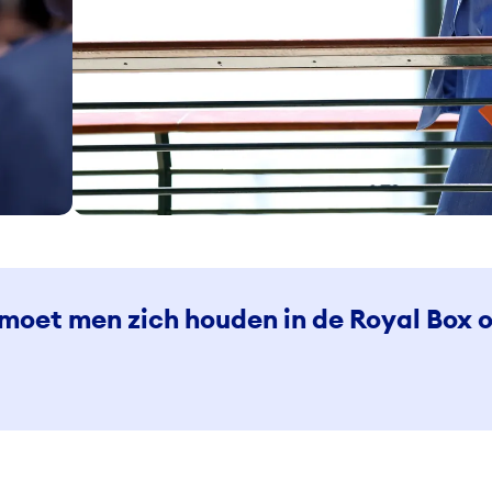
rdenstaart.
Catherine is beschermvrouwe van de All England Lawn Tenni
 moet men zich houden in de Royal Box