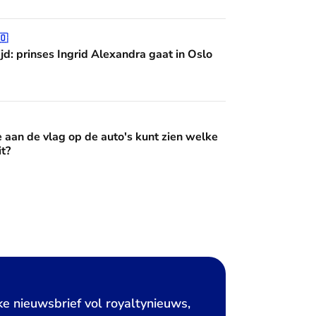
grid Alexandra gaat in Oslo studeren
🇴
jd: prinses Ingrid Alexandra gaat in Oslo
op de auto's kunt zien welke Oranje erin zit?
e aan de vlag op de auto's kunt zien welke
it?
ke nieuwsbrief vol royaltynieuws,