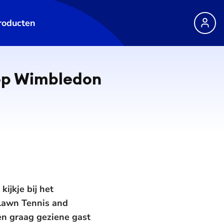
roducten
 op Wimbledon
ijkje bij het
 Lawn Tennis and
en graag geziene gast