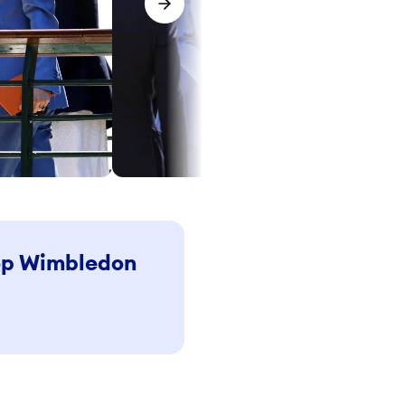
s and Croquet Club.
Deze rol nam ze in 2016 over van koningin Elizabeth
 op Wimbledon