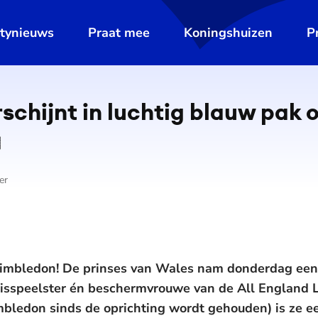
ltynieuws
Praat mee
Koningshuizen
P
schijnt in luchtig blauw pak
er
imbledon! De prinses van Wales nam donderdag een k
nnisspeelster én beschermvrouwe van de All England
bledon sinds de oprichting wordt gehouden) is ze e