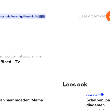
Deel dit artikel:
ngshuis Verenigd Koninkrijk 🇬🇧
kel hoort bij het programma
Bloed - TV
Lees ook
er: 'Mama waarom huil je?'
Schelpen, parels en bloem
Juwelen 💎
 van haar moeder: 'Mama
Schelpen, pa
diademen