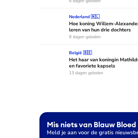
6 dagen geleden
Hoe koning Willem-Alexander en koningin M
Nederland 🇳🇱
Hoe koning Willem-Alexander
leren van hun drie dochters
8 dagen geleden
Het haar van koningin Mathilde: alles over h
België 🇧🇪
Het haar van koningin Mathild
en favoriete kapsels
13 dagen geleden
Mis niets van Blauw Bloed
Meld je aan voor de gratis nieuwsbr