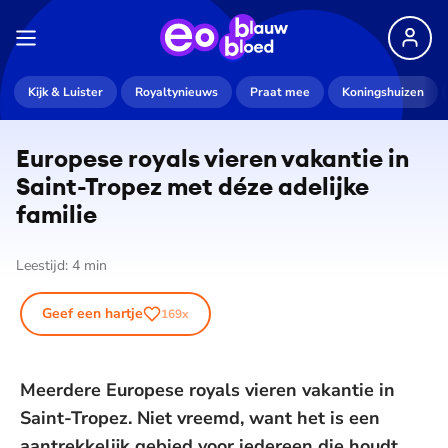
Kijk & Luister
Royaltynieuws
Praat mee
Koningshuizen
Europese royals vieren vakantie in
Saint-Tropez met déze adelijke
familie
Leestijd:
4
min
Geef een hartje
169
x
Meerdere Europese royals vieren vakantie in
Saint-Tropez. Niet vreemd, want het is een
aantrekkelijk gebied voor iedereen die houdt