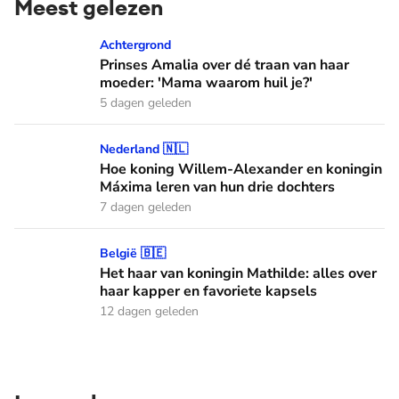
Meest gelezen
Prinses Amalia over dé traan van haar moeder: 'Mama waaro
Achtergrond
Prinses Amalia over dé traan van haar
moeder: 'Mama waarom huil je?'
5 dagen geleden
Hoe koning Willem-Alexander en koningin Máxima leren van
Nederland 🇳🇱
Hoe koning Willem-Alexander en koningin
Máxima leren van hun drie dochters
7 dagen geleden
Het haar van koningin Mathilde: alles over haar kapper en fa
België 🇧🇪
Het haar van koningin Mathilde: alles over
haar kapper en favoriete kapsels
12 dagen geleden