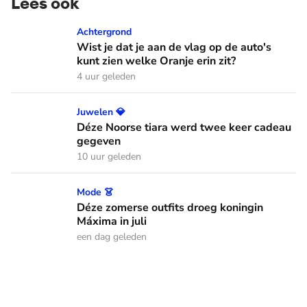
Lees ook
Wist je dat je aan de vlag op de auto's kunt zien welke Oranj
Achtergrond
Wist je dat je aan de vlag op de auto's
kunt zien welke Oranje erin zit?
4 uur geleden
Déze Noorse tiara werd twee keer cadeau gegeven
Juwelen 💎
Déze Noorse tiara werd twee keer cadeau
gegeven
10 uur geleden
Déze zomerse outfits droeg koningin Máxima in juli
Mode 👗
Déze zomerse outfits droeg koningin
Máxima in juli
een dag geleden