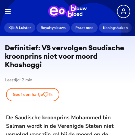
Kijk & Luister
Royaltynieuws
Praat mee
Koningshuizen
Definitief: VS vervolgen Saudische
kroonprins niet voor moord
Khashoggi
Leestijd:
2
min
Geef een hartje
6
x
De Saudische kroonprins Mohammed bin
Salman wordt in de Verenigde Staten niet
vervolgd voor zijn rol bij de moord op de