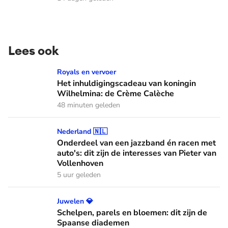
Lees ook
Het inhuldigingscadeau van koningin Wilhelmina: de Crème
Royals en vervoer
Het inhuldigingscadeau van koningin
Wilhelmina: de Crème Calèche
48 minuten geleden
Onderdeel van een jazzband én racen met auto's: dit zijn de
Nederland 🇳🇱
Onderdeel van een jazzband én racen met
auto's: dit zijn de interesses van Pieter van
Vollenhoven
5 uur geleden
Schelpen, parels en bloemen: dit zijn de Spaanse diademen
Juwelen 💎
Schelpen, parels en bloemen: dit zijn de
Spaanse diademen