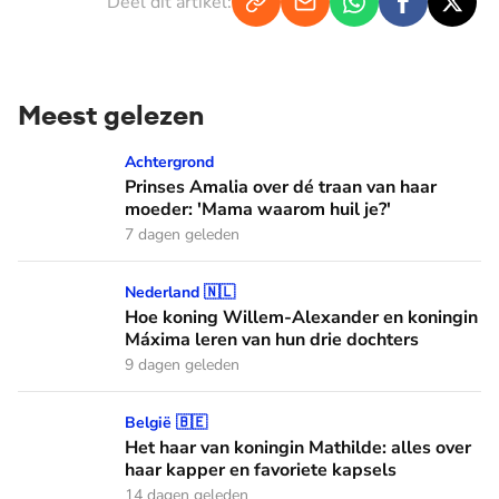
Deel dit artikel:
Meest gelezen
Prinses Amalia over dé traan van haar moeder: 'Mama waaro
Achtergrond
Prinses Amalia over dé traan van haar
moeder: 'Mama waarom huil je?'
7 dagen geleden
Hoe koning Willem-Alexander en koningin Máxima leren van
Nederland 🇳🇱
Hoe koning Willem-Alexander en koningin
Máxima leren van hun drie dochters
9 dagen geleden
Het haar van koningin Mathilde: alles over haar kapper en fa
België 🇧🇪
Het haar van koningin Mathilde: alles over
haar kapper en favoriete kapsels
14 dagen geleden