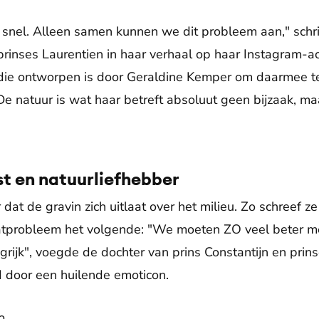
e snel. Alleen samen kunnen we dit probleem aan," schri
 prinses Laurentien in haar verhaal op haar Instagram-a
die ontworpen is door Geraldine Kemper om daarmee te l
 De natuur is wat haar betreft absoluut geen bijzaak, m
ist en natuurliefhebber
r dat de gravin zich uitlaat over het milieu. Zo schreef 
atprobleem het volgende: "We moeten ZO veel beter m
grijk", voegde de dochter van prins Constantijn en prin
 door een huilende emoticon.
o.