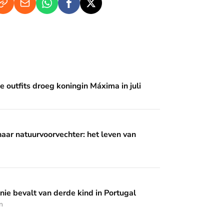
 koningin Máxima in juli
 outfits droeg koningin Máxima in juli
rvechter: het leven van prinses Irene
naar natuurvoorvechter: het leven van
 derde kind in Portugal
nie bevalt van derde kind in Portugal
n