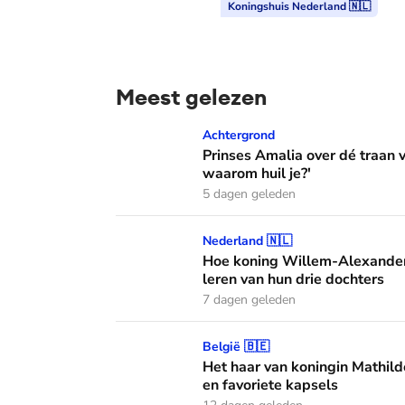
Koningshuis Nederland 🇳🇱
Meest gelezen
Prinses Amalia over dé traan van haar moed
Achtergrond
Prinses Amalia over dé traan
waarom huil je?'
5 dagen geleden
Hoe koning Willem-Alexander en koningin M
Nederland 🇳🇱
Hoe koning Willem-Alexander
leren van hun drie dochters
7 dagen geleden
Het haar van koningin Mathilde: alles over h
België 🇧🇪
Het haar van koningin Mathild
en favoriete kapsels