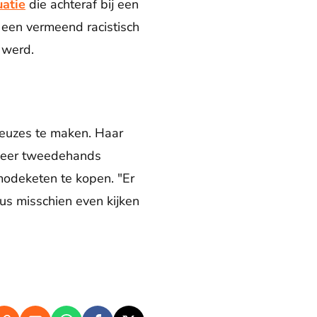
uatie
die achteraf bij een
 een vermeend racistisch
d werd.
keuzes te maken. Haar
 meer tweedehands
modeketen te kopen. "Er
us misschien even kijken