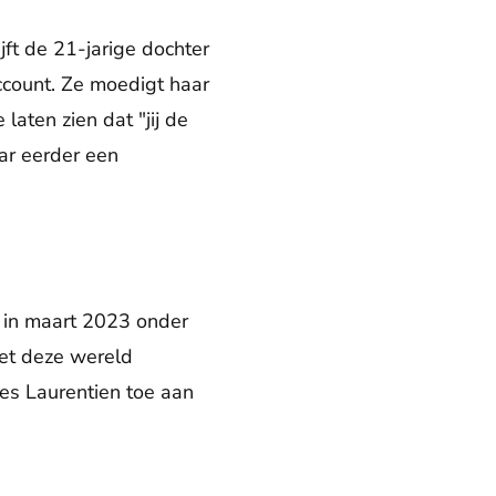
jft de 21-jarige dochter
ccount. Ze moedigt haar
aten zien dat "jij de
aar eerder een
ze in maart 2023 onder
et deze wereld
ses Laurentien toe aan