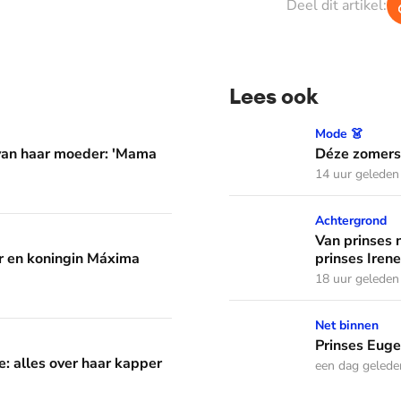
Deel dit artikel:
Lees ook
er: 'Mama waarom huil je?'
Déze zomerse outfits droeg
Mode 👗
 van haar moeder: 'Mama
Déze zomerse
14 uur geleden
Van prinses naar natuurvoo
Achtergrond
áxima leren van hun drie dochters
Van prinses 
 en koningin Máxima
prinses Irene
18 uur geleden
Prinses Eugenie bevalt van
Net binnen
aar kapper en favoriete kapsels
Prinses Euge
e: alles over haar kapper
een dag gelede