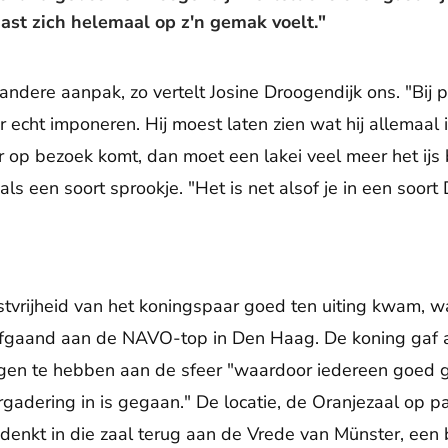
gast zich helemaal op z'n gemak voelt."
andere aanpak, zo vertelt Josine Droogendijk ons. "Bij
cht imponeren. Hij moest laten zien wat hij allemaal in
p bezoek komt, dan moet een lakei veel meer het ijs b
 als een soort sprookje. "Het is net alsof je in een soor
rijheid van het koningspaar goed ten uiting kwam, was 
afgaand aan de NAVO-top in Den Haag. De koning gaf ac
agen te hebben aan de sfeer "waardoor iedereen goed 
dering in is gegaan." De locatie, de Oranjezaal op pa
 denkt in die zaal terug aan de Vrede van Münster, een