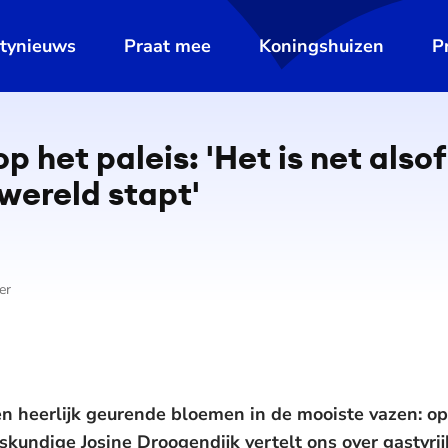
ltynieuws
Praat mee
Koningshuizen
P
De weergave van deze video vereist jouw toestemming voor
social media cookies.
Toestemmingen aanpassen
p het paleis: 'Het is net alsof
wereld stapt'
er
en heerlijk geurende bloemen in de mooiste vazen: op 
kundige Josine Droogendijk vertelt ons over gastvrij