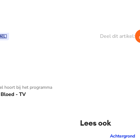
Deel dit artikel:
🇳🇱
kel hoort bij het programma
Bloed - TV
Lees ook
er: 'Mama waarom huil je?'
Wist je dat je aan de vlag 
Achtergrond