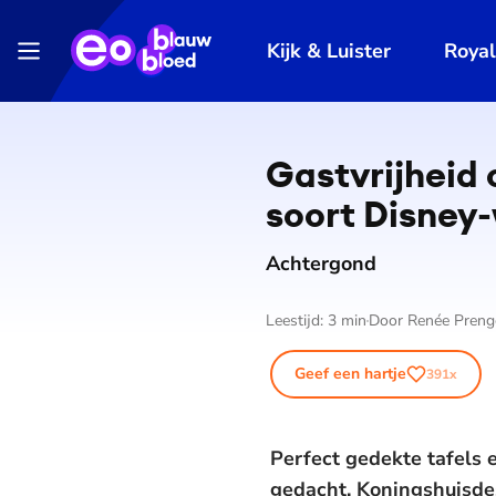
Kijk & Luister
Roya
Gastvrijheid o
soort Disney-
Achtergond
Leestijd:
3
min
Door
Renée Preng
Geef een hartje
391
x
Perfect gedekte tafels 
gedacht. Koningshuisdes