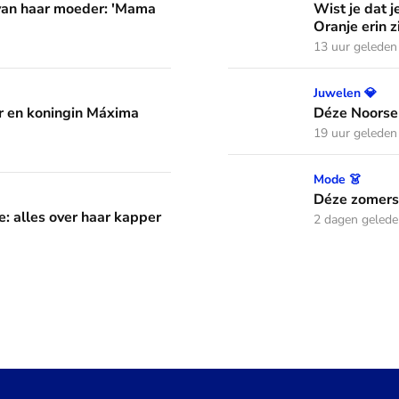
 van haar moeder: 'Mama
Wist je dat j
Oranje erin z
13 uur geleden
áxima leren van hun drie dochters
Déze Noorse tiara werd t
Juwelen 💎
 en koningin Máxima
Déze Noorse
19 uur geleden
Déze zomerse outfits droeg
Mode 👗
aar kapper en favoriete kapsels
Déze zomerse
e: alles over haar kapper
2 dagen geled