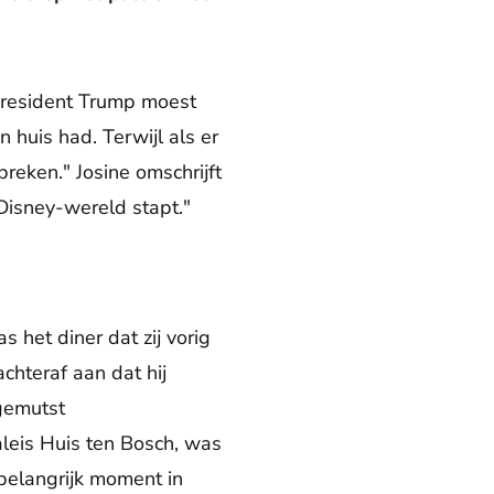
 president Trump moest
 huis had. Terwijl als er
reken." Josine omschrijft
t Disney-wereld stapt."
het diner dat zij vorig
hteraf aan dat hij
gemutst
leis Huis ten Bosch, was
 belangrijk moment in