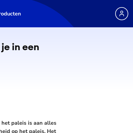
roducten
 je in een
het paleis is aan alles
heid op het paleis. Het