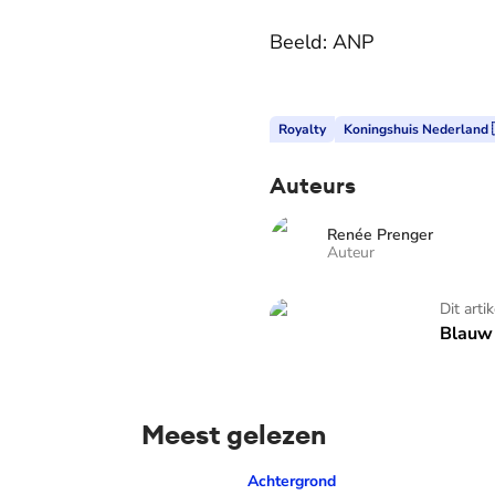
Beeld: ANP
Royalty
Koningshuis Nederland 
Auteurs
Renée Prenger
Auteur
Blauw Bloed - TV
Dit arti
Blauw 
Meest gelezen
Prinses Amalia over dé traan van haar moed
Achtergrond