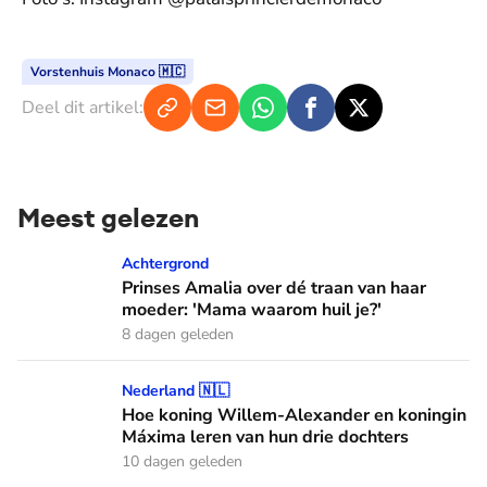
Vorstenhuis Monaco 🇲🇨
Deel dit artikel:
Meest gelezen
Prinses Amalia over dé traan van haar moeder: 'Mama waaro
Achtergrond
Prinses Amalia over dé traan van haar
moeder: 'Mama waarom huil je?'
8 dagen geleden
Hoe koning Willem-Alexander en koningin Máxima leren van
Nederland 🇳🇱
Hoe koning Willem-Alexander en koningin
Máxima leren van hun drie dochters
10 dagen geleden