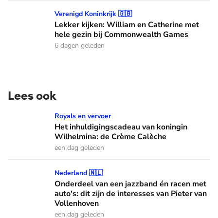
Lekker kijken: William en Catherine met hele gezin bij C
Verenigd Koninkrijk 🇬🇧
Lekker kijken: William en Catherine met
hele gezin bij Commonwealth Games
6 dagen geleden
Lees ook
Het inhuldigingscadeau van koningin Wilhelmina: de Crème
Royals en vervoer
Het inhuldigingscadeau van koningin
Wilhelmina: de Crème Calèche
een dag geleden
Onderdeel van een jazzband én racen met auto's: dit zijn de
Nederland 🇳🇱
Onderdeel van een jazzband én racen met
auto's: dit zijn de interesses van Pieter van
Vollenhoven
een dag geleden