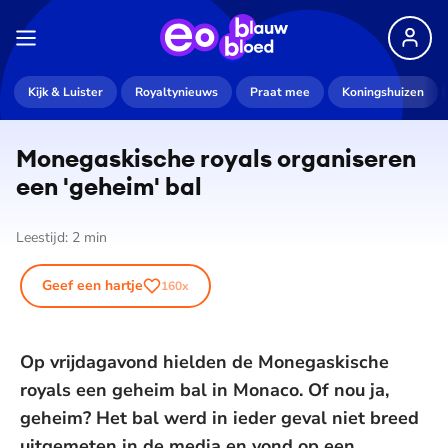
Kijk & Luister
Royaltynieuws
Praat mee
Koningshuizen
Mo­ne­ga­s­ki­sche royals organiseren
een 'geheim' bal
Leestijd:
2
min
Geef een hartje
160
x
Op vrijdagavond hielden de Monegaskische
royals een geheim bal in Monaco. Of nou ja,
geheim? Het bal werd in ieder geval niet breed
uitgemeten in de media en vond op een