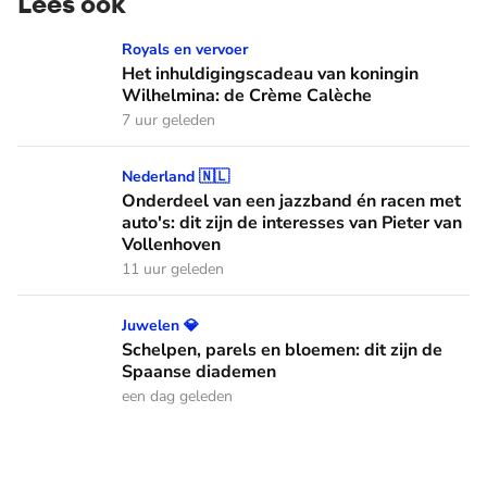
Lees ook
Het inhuldigingscadeau van koningin Wilhelmina: de Crème
Royals en vervoer
Het inhuldigingscadeau van koningin
Wilhelmina: de Crème Calèche
7 uur geleden
Onderdeel van een jazzband én racen met auto's: dit zijn de
Nederland 🇳🇱
Onderdeel van een jazzband én racen met
auto's: dit zijn de interesses van Pieter van
Vollenhoven
11 uur geleden
Schelpen, parels en bloemen: dit zijn de Spaanse diademen
Juwelen 💎
Schelpen, parels en bloemen: dit zijn de
Spaanse diademen
een dag geleden