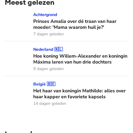
Meest gelezen
Prinses Amalia over dé traan van haar moeder: 'Mama waaro
Achtergrond
Prinses Amalia over dé traan van haar
moeder: 'Mama waarom huil je?'
7 dagen geleden
Hoe koning Willem-Alexander en koningin Máxima leren van
Nederland 🇳🇱
Hoe koning Willem-Alexander en koningin
Máxima leren van hun drie dochters
9 dagen geleden
Het haar van koningin Mathilde: alles over haar kapper en fa
België 🇧🇪
Het haar van koningin Mathilde: alles over
haar kapper en favoriete kapsels
14 dagen geleden