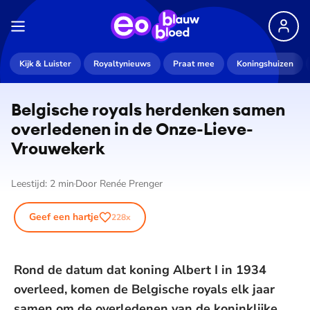
Kijk & Luister
Royaltynieuws
Praat mee
Koningshuizen
Belgische royals herdenken samen
overledenen in de Onze-Lieve-
Vrouwekerk
Leestijd:
2
min
Door
Renée Prenger
Geef een hartje
228
x
Rond de datum dat koning Albert I in 1934
overleed, komen de Belgische royals elk jaar
samen om de overledenen van de koninklijke