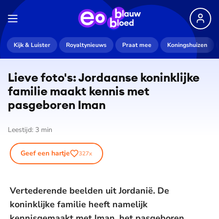
Kijk & Luister
Royaltynieuws
Praat mee
Koningshuizen
Lieve foto's: Jordaanse koninklijke
familie maakt kennis met
pasgeboren Iman
Leestijd:
3
min
Geef een hartje
327
x
Vertederende beelden uit Jordanië. De
koninklijke familie heeft namelijk
kennisgemaakt met Iman, het pasgeboren