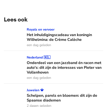
Lees ook
Het inhuldigingscadeau van koningin Wilhelmina: de Crème
Royals en vervoer
Het inhuldigingscadeau van koningin
Wilhelmina: de Crème Calèche
een dag geleden
Onderdeel van een jazzband én racen met auto's: dit zijn de
Nederland 🇳🇱
Onderdeel van een jazzband én racen met
auto's: dit zijn de interesses van Pieter van
Vollenhoven
een dag geleden
Schelpen, parels en bloemen: dit zijn de Spaanse diademen
Juwelen 💎
Schelpen, parels en bloemen: dit zijn de
Spaanse diademen
2 dagen geleden