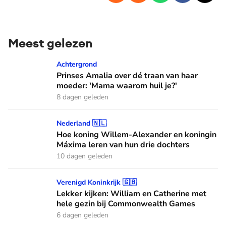
Meest gelezen
Prinses Amalia over dé traan van haar moeder: 'Mama waaro
Achtergrond
Prinses Amalia over dé traan van haar
moeder: 'Mama waarom huil je?'
8 dagen geleden
Hoe koning Willem-Alexander en koningin Máxima leren van
Nederland 🇳🇱
Hoe koning Willem-Alexander en koningin
Máxima leren van hun drie dochters
10 dagen geleden
Lekker kijken: William en Catherine met hele gezin bij C
Verenigd Koninkrijk 🇬🇧
Lekker kijken: William en Catherine met
hele gezin bij Commonwealth Games
6 dagen geleden