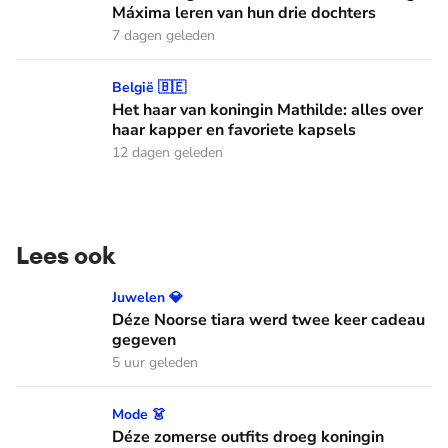
Máxima leren van hun drie dochters
7 dagen geleden
Het haar van koningin Mathilde: alles over haar kapper en fa
België 🇧🇪
Het haar van koningin Mathilde: alles over
haar kapper en favoriete kapsels
12 dagen geleden
Lees ook
Déze Noorse tiara werd twee keer cadeau gegeven
Juwelen 💎
Déze Noorse tiara werd twee keer cadeau
gegeven
5 uur geleden
Déze zomerse outfits droeg koningin Máxima in juli
Mode 👗
Déze zomerse outfits droeg koningin