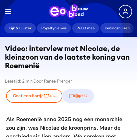
De weergave van deze video vereist jouw
Kijk & Luister
Royaltynieuws
Praat mee
Koningshuizen
toestemming voor social media cookies.
Toestemmingen aanpassen
Video: interview met Nicolae, de
kleinzoon van de laatste koning van
Roemenië
Leestijd:
2
min
Door
Renée Prenger
Geef een hartje
0
222
48
x
reacties
stemmen
Als Roemenië anno 2025 nog een monarchie
zou zijn, was Nicolae de kroonprins. Maar de
geschiedenis liep anders. We spreken met