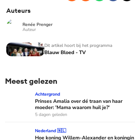
Auteurs
Renée Prenger
Auteur
Blauw Bloed - TV
Dit artikel hoort bij het programma
Blauw Bloed - TV
Meest gelezen
Prinses Amalia over dé traan van haar moeder: 'Mama waaro
Achtergrond
Prinses Amalia over dé traan van haar
moeder: 'Mama waarom huil je?'
5 dagen geleden
Hoe koning Willem-Alexander en koningin Máxima leren van
Nederland 🇳🇱
Hoe koning Willem-Alexander en koningin